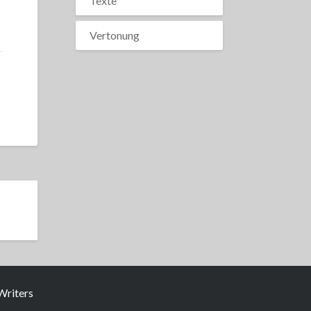
Texte
Vertonung
riters