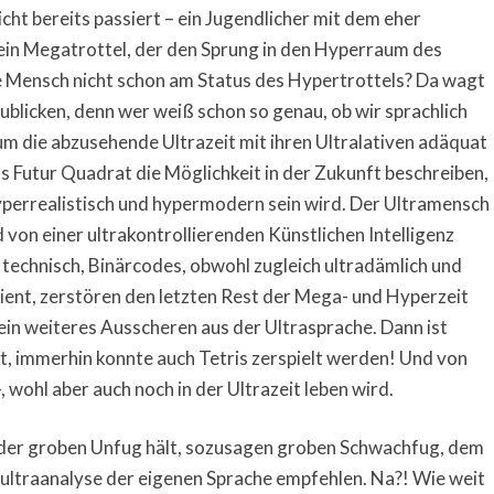
cht bereits passiert – ein Jugendlicher mit dem eher
ein Megatrottel, der den Sprung in den Hyperraum des
e Mensch nicht schon am Status des Hypertrottels? Da wagt
zublicken, denn wer weiß schon so genau, ob wir sprachlich
um die abzusehende Ultrazeit mit ihren Ultralativen adäquat
s Futur Quadrat die Möglichkeit in der Zukunft beschreiben,
perrealistisch und hypermodern sein wird. Der Ultramensch
 von einer ultrakontrollierenden Künstlichen Intelligenz
d technisch, Binärcodes, obwohl zugleich ultradämlich und
silient, zerstören den letzten Rest der Mega- und Hyperzeit
 ein weiteres Ausscheren aus der Ultrasprache. Dann ist
, immerhin konnte auch Tetris zerspielt werden! Und von
, wohl aber auch noch in der Ultrazeit leben wird.
der groben Unfug hält, sozusagen groben Schwachfug, dem
ultraanalyse der eigenen Sprache empfehlen. Na?! Wie weit