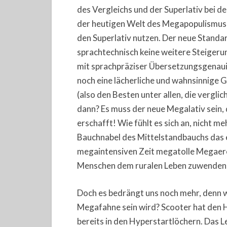
des Vergleichs und der Superlativ bei d
der heutigen Welt des Megapopulismus 
den Superlativ nutzen. Der neue Standa
sprachtechnisch keine weitere Steigeru
mit sprachpräziser Übersetzungsgenauig
noch eine lächerliche und wahnsinnige G
(also den Besten unter allen, die vergl
dann? Es muss der neue Megalativ sein,
erschafft! Wie fühlt es sich an, nicht m
Bauchnabel des Mittelstandbauchs das ei
megaintensiven Zeit megatolle Megaerei
Menschen dem ruralen Leben zuwenden –
Doch es bedrängt uns noch mehr, denn w
Megafahne sein wird? Scooter hat den 
bereits in den Hyperstartlöchern. Das L