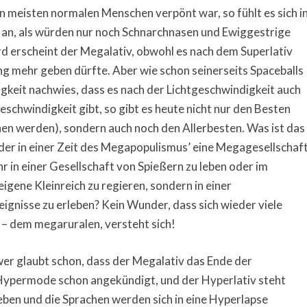
en meisten normalen Menschen verpönt war, so fühlt es sich i
an, als würden nur noch Schnarchnasen und Ewiggestrige
rd erscheint der Megalativ, obwohl es nach dem Superlativ
ng mehr geben dürfte. Aber wie schon seinerseits Spaceballs
keit nachwies, dass es nach der Lichtgeschwindigkeit auch
eschwindigkeit gibt, so gibt es heute nicht nur den Besten
ichen werden), sondern auch noch den Allerbesten. Was ist das
 der in einer Zeit des Megapopulismus’ eine Megagesellschaf
ehr in einer Gesellschaft von Spießern zu leben oder im
gene Kleinreich zu regieren, sondern in einer
gnisse zu erleben? Kein Wunder, dass sich wieder viele
 dem megaruralen, versteht sich!
er glaubt schon, dass der Megalativ das Ende der
Hypermode schon angekündigt, und der Hyperlativ steht
eben und die Sprachen werden sich in eine Hyperlapse