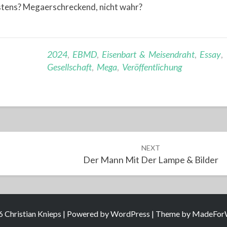
öchstens? Megaerschreckend, nicht wahr?
2024
,
EBMD
,
Eisenbart & Meisendraht
,
Essay
,
Gesellschaft
,
Mega
,
Veröffentlichung
NEXT
Der Mann Mit Der Lampe & Bilder
 Christian Knieps | Powered by
WordPress
| Theme by
MadeForW