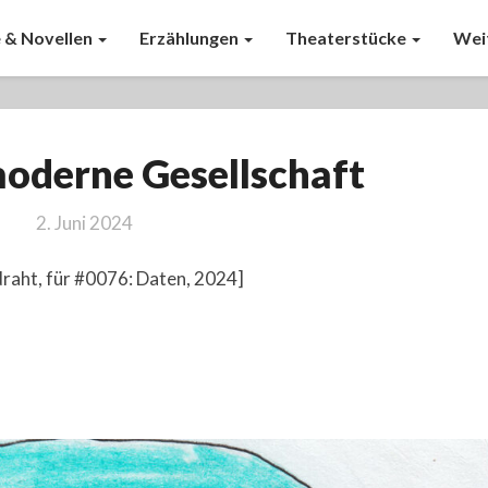
 & Novellen
Erzählungen
Theaterstücke
Wei
Die
oderne Gesellschaft
megamoderne
Gesellschaft
2. Juni 2024
draht, für #0076: Daten, 2024]