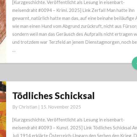
[Kurzgeschichte. Veröffentlicht als Lesung in eisenbart-
meisendraht #0094 – Krimi. 2025] Link Zerfall Man hatte ihn
gewarnt, natürlich hatte man das, auf eine beinahe beiläufige A
wie man einen Hund vom Abgrund zurückruft, nicht aus Fürsor
sondern weil man das Geräusch des Aufpralls nicht ertragen wi
und trotzdem war Terzfeld an jenem Dienstagmorgen, noch b
…
Tödliches Schicksal
Tödliches
Schicksal
By
Christian
|
15. November 2025
[Kurzgeschichte. Veröffentlicht als Lesung in eisenbart-
meisendraht #0093 – Kunst. 2025] Link Tödliches Schicksal A
Juli 1914 erklärte Österreich-Ungarn den Serben den Krieg. 