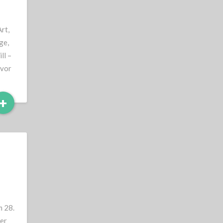
rt,
ge,
ll –
evor
Read
+
More
m 28.
Der