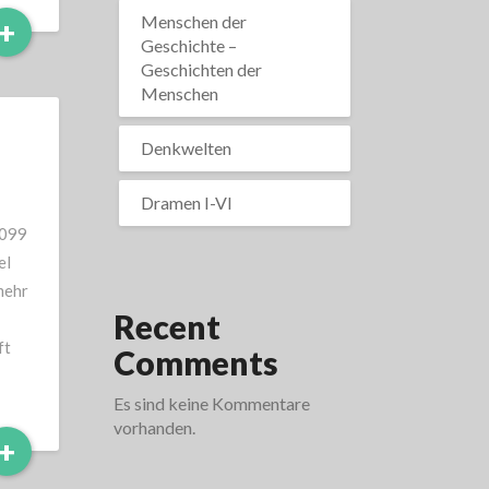
Menschen der
Read
+
Geschichte –
More
Geschichten der
Menschen
Denkwelten
Dramen I-VI
0099
el
mehr
Recent
ft
Comments
Es sind keine Kommentare
vorhanden.
Read
+
More