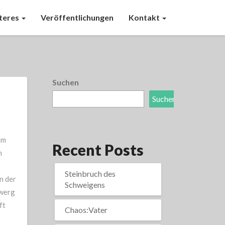
teres
Veröffentlichungen
Kontakt
Suchen
Suchen
im
Recent Posts
n
Steinbruch des
n der
Schweigens
Zwerg
ft
Chaos:Vater