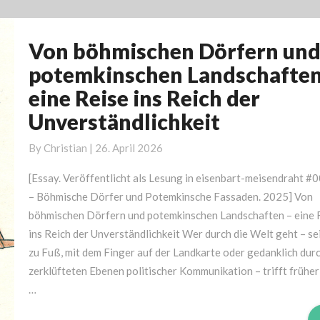
Von böhmischen Dörfern un
Von
böhmischen
potemkinschen Landschaften
Dörfern
eine Reise ins Reich der
und
Unverständlichkeit
potemkinschen
Landschaften
By
Christian
|
26. April 2026
–
eine
[Essay. Veröffentlicht als Lesung in eisenbart-meisendraht #
Reise
– Böhmische Dörfer und Potemkinsche Fassaden. 2025] Von
ins
böhmischen Dörfern und potemkinschen Landschaften – eine 
Reich
ins Reich der Unverständlichkeit Wer durch die Welt geht – sei
der
zu Fuß, mit dem Finger auf der Landkarte oder gedanklich durc
Unverständlichkeit
zerklüfteten Ebenen politischer Kommunikation – trifft früher
…