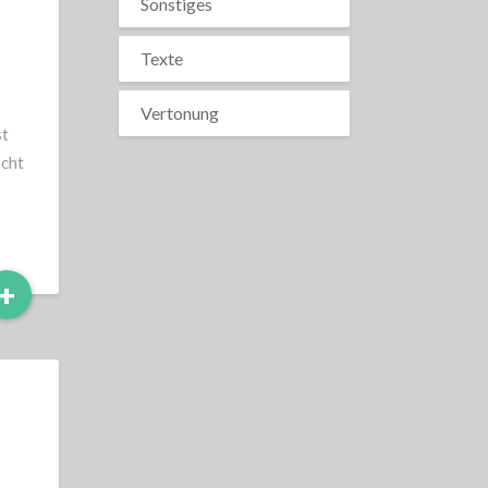
Sonstiges
Texte
Vertonung
st
icht
Read
+
More