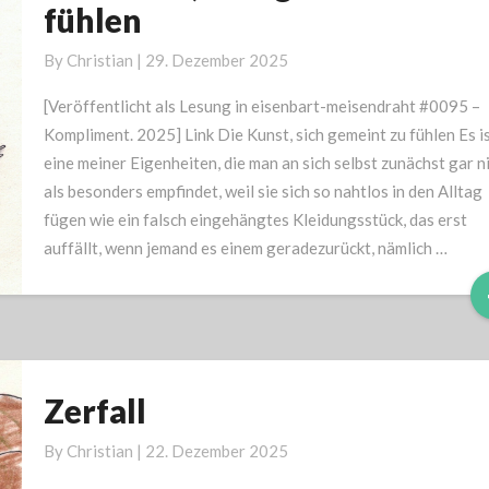
Kunst,
fühlen
sich
gemeint
By
Christian
|
29. Dezember 2025
zu
[Veröffentlicht als Lesung in eisenbart-meisendraht #0095 –
fühlen
Kompliment. 2025] Link Die Kunst, sich gemeint zu fühlen Es i
eine meiner Eigenheiten, die man an sich selbst zunächst gar n
als besonders empfindet, weil sie sich so nahtlos in den Alltag
fügen wie ein falsch eingehängtes Kleidungsstück, das erst
auffällt, wenn jemand es einem geradezurückt, nämlich …
Zerfall
Zerfall
By
Christian
|
22. Dezember 2025