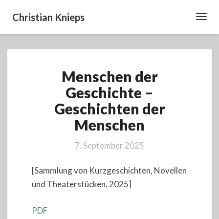
Christian Knieps
Toggl
Navig
Menschen
Menschen der
der
Geschichte
Geschichte –
–
Geschichten der
Geschichten
der
Menschen
Menschen
7. September 2025
[Sammlung von Kurzgeschichten, Novellen
und Theaterstücken, 2025]
PDF