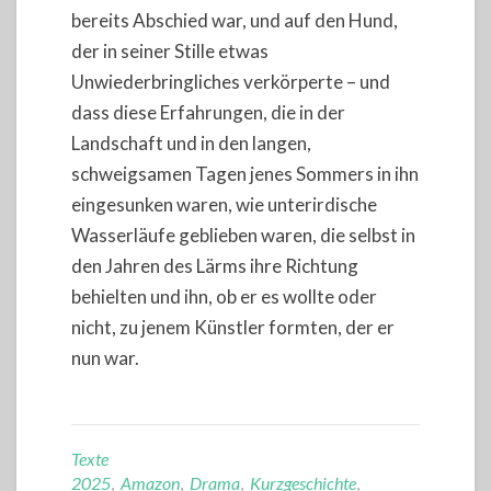
bereits Abschied war, und auf den Hund,
der in seiner Stille etwas
Unwiederbringliches verkörperte – und
dass diese Erfahrungen, die in der
Landschaft und in den langen,
schweigsamen Tagen jenes Sommers in ihn
eingesunken waren, wie unterirdische
Wasserläufe geblieben waren, die selbst in
den Jahren des Lärms ihre Richtung
behielten und ihn, ob er es wollte oder
nicht, zu jenem Künstler formten, der er
nun war.
Texte
2025
,
Amazon
,
Drama
,
Kurzgeschichte
,