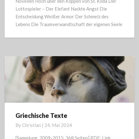
Novellen Hoch über den Klippen von St. Kilda Der
Lottospieler – Der Elefant Nackte Angst Die
Entscheidung Weißer Armor Der Schmelz des
Lebens Die Traumverwandtschaft der eigenen Seele
Griechische Texte
Griechische
Texte
By
Christian
|
24. Mai 2024
[Sammlung, 2009-2015, 368 Seiten] PDF: Link