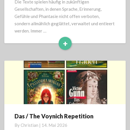
Die Texte spielen häufig in zukünftigen
Gesellschaften, in denen Sprache, Erinnerung,
Gefühle und Phantasie nicht offen verboten,
sondern allmählich geglättet, verwaltet und entleert
werden. Immer …
+
Read
More
Das / The Voynich Repetition
Das
/
By
Christian
|
14. Mai 2026
The