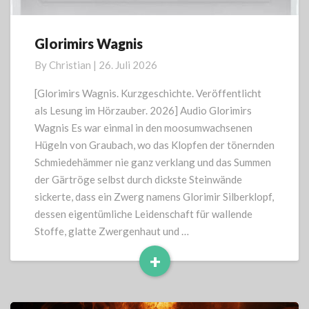
Glorimirs Wagnis
Glorimirs
Wagnis
By
Christian
|
26. Juli 2026
[Glorimirs Wagnis. Kurzgeschichte. Veröffentlicht
als Lesung im Hörzauber. 2026] Audio Glorimirs
Wagnis Es war einmal in den moosumwachsenen
Hügeln von Graubach, wo das Klopfen der tönernden
Schmiedehämmer nie ganz verklang und das Summen
der Gärtröge selbst durch dickste Steinwände
sickerte, dass ein Zwerg namens Glorimir Silberklopf,
dessen eigentümliche Leidenschaft für wallende
Stoffe, glatte Zwergenhaut und …
+
Read
More