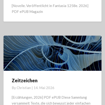
Voynich
[Novelle. Veröffentlicht in Fantasia 1258e. 2026]
Repetition
PDF ePUB Magazin
Zeitzeichen
Zeitzeichen
By
Christian
|
14. Mai 2026
[Erzählungen, 2026] PDF ePUB Diese Sammlung
versammelt Texte, die sich bewusst jeder einfachen