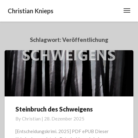
Christian Knieps
Toggl
Navig
Schlagwort:
Veröffentlichung
Steinbruch des Schweigens
Steinbruch
des
By
Christian
|
28. Dezember 2025
Schweigens
[Entscheidungskrimi. 2025] PDF ePUB Dieser