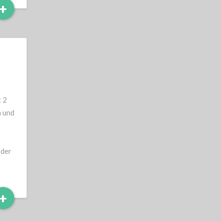
Read
+
More
 2
a und
 der
Read
+
More