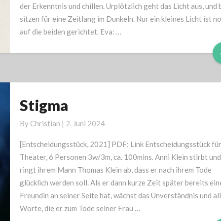
entstanden
der Erkenntnis und chillen. Urplötzlich geht das Licht aus, und 
ist
sitzen für eine Zeitlang im Dunkeln. Nur ein kleines Licht ist n
(Erstes
auf die beiden gerichtet. Eva: …
Bild)
Stigma
Stigma
By
Christian
|
2. Juni 2024
[Entscheidungsstück, 2021] PDF: Link Entscheidungsstück fü
Theater, 6 Personen 3w/3m, ca. 100mins. Anni Klein stirbt und
ringt ihrem Mann Thomas Klein ab, dass er nach ihrem Tode
glücklich werden soll. Als er dann kurze Zeit später bereits ein
Freundin an seiner Seite hat, wächst das Unverständnis und al
Worte, die er zum Tode seiner Frau …