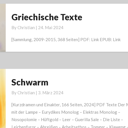
Griechische Texte
Griechische
Texte
By
Christian
|
24. Mai 2024
[Sammlung, 2009-2015, 368 Seiten] PDF: Link EPUB: Link
Schwarm
Schwarm
By
Christian
|
3. März 2024
[Kurzdramen und Einakter, 166 Seiten, 2024] PDF Texte Der
mit der Lampe – Eurydikes Monolog – Elektras Monolog –
Nosopolomie – Hüftgold – Leer – Guerilla Sale – Die Liste –
Leichenfuror – Abreißen – Arbeitsethos – Tomger – Klaweng 