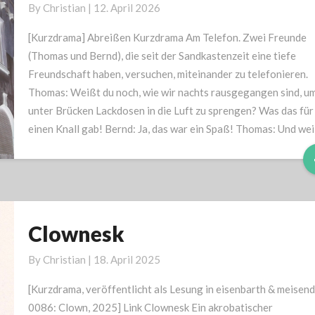
By
Christian
|
12. April 2026
[Kurzdrama] Abreißen Kurzdrama Am Telefon. Zwei Freunde
(Thomas und Bernd), die seit der Sandkastenzeit eine tiefe
Freundschaft haben, versuchen, miteinander zu telefonieren.
Thomas: Weißt du noch, wie wir nachts rausgegangen sind, u
unter Brücken Lackdosen in die Luft zu sprengen? Was das für
einen Knall gab! Bernd: Ja, das war ein Spaß! Thomas: Und we
Clownesk
Clownesk
By
Christian
|
18. April 2025
[Kurzdrama, veröffentlicht als Lesung in eisenbarth & meisen
0086: Clown, 2025] Link Clownesk Ein akrobatischer