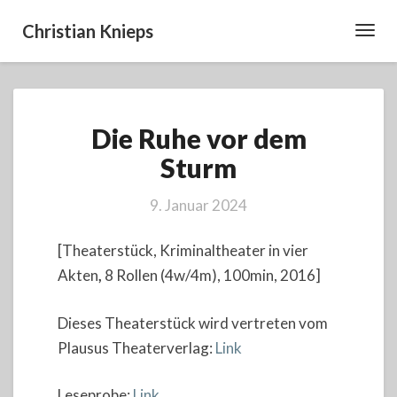
Christian Knieps
Toggl
Navig
Die
Die Ruhe vor dem
Ruhe
vor
Sturm
dem
Sturm
9. Januar 2024
[Theaterstück, Kriminaltheater in vier
Akten
,
8 Rollen (4w/4m), 100min, 2016]
Dieses Theaterstück wird vertreten vom
Plausus Theaterverlag:
Link
Leseprobe:
Link