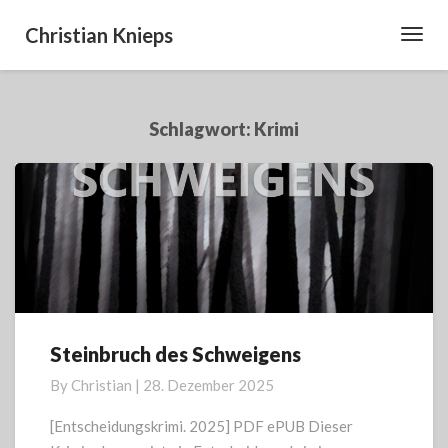
Christian Knieps
Toggl
Navig
Schlagwort:
Krimi
Steinbruch des Schweigens
Steinbruch
des
By
Christian
|
28. Dezember 2025
Schweigens
[Entscheidungskrimi. 2025] PDF ePUB Dieser