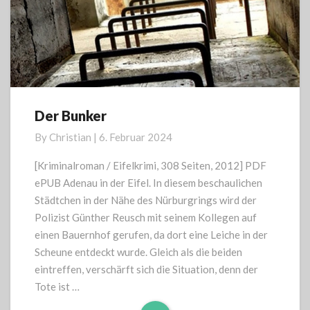
Der Bunker
Der
Bunker
By
Christian
|
6. Februar 2024
[Kriminalroman / Eifelkrimi, 308 Seiten, 2012] PDF
ePUB Adenau in der Eifel. In diesem beschaulichen
Städtchen in der Nähe des Nürburgrings wird der
Polizist Günther Reusch mit seinem Kollegen auf
einen Bauernhof gerufen, da dort eine Leiche in der
Scheune entdeckt wurde. Gleich als die beiden
eintreffen, verschärft sich die Situation, denn der
Tote ist …