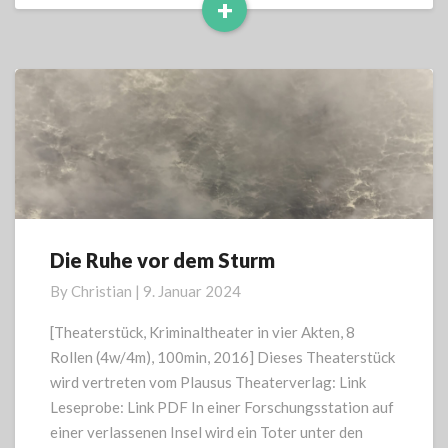
+
Read
More
Die Ruhe vor dem Sturm
Die
Ruhe
By
Christian
|
9. Januar 2024
vor
dem
[Theaterstück, Kriminaltheater in vier Akten, 8
Sturm
Rollen (4w/4m), 100min, 2016] Dieses Theaterstück
wird vertreten vom Plausus Theaterverlag: Link
Leseprobe: Link PDF In einer Forschungsstation auf
einer verlassenen Insel wird ein Toter unter den