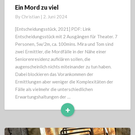
Ein Mord zu viel
Ein
Mord
By
Christian
|
2. Juni 2024
zu
viel
[Entscheidungsstück, 2021] PDF: Link
Entscheidungsstück mit 2 Ausgängen für Theater. 7
Personen, 5w/2m, ca. 100mins. Mira und Tom sind
zwei Ermittler, die Mordfälle in der Nähe einer
Seniorenresidenz aufklären sollen, die
augenscheinlich nichts miteinander zu tun haben.
Dabei blockieren das Vorankommen der
Ermittlungen aber weniger die Komplexitäten der
Fälle als vielmehr die unterschiedlichen
Erwartungshaltungen der …
+
Read
More