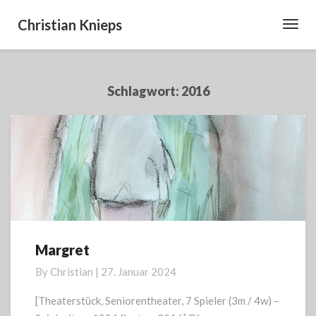
Christian Knieps
Toggl
Navig
Schlagwort:
2016
Margret
Margret
By
Christian
|
27. Januar 2024
[Theaterstück, Seniorentheater, 7 Spieler (3m / 4w) –