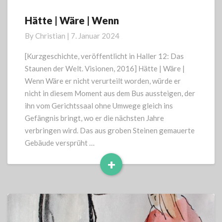
Hätte | Wäre | Wenn
Hätte
|
By
Christian
|
7. Januar 2024
Wäre
|
[Kurzgeschichte, veröffentlicht in Haller 12: Das
Wenn
Staunen der Welt. Visionen, 2016] Hätte | Wäre |
Wenn Wäre er nicht verurteilt worden, würde er
nicht in diesem Moment aus dem Bus aussteigen, der
ihn vom Gerichtssaal ohne Umwege gleich ins
Gefängnis bringt, wo er die nächsten Jahre
verbringen wird. Das aus groben Steinen gemauerte
Gebäude versprüht …
+
Read
More