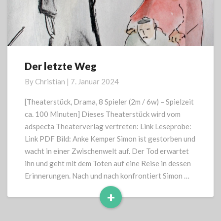
Der letzte Weg
Der
letzte
By
Christian
|
7. Januar 2024
Weg
[Theaterstück, Drama, 8 Spieler (2m / 6w) – Spielzeit
ca. 100 Minuten] Dieses Theaterstück wird vom
adspecta Theaterverlag vertreten: Link Leseprobe:
Link PDF Bild: Anke Kemper Simon ist gestorben und
wacht in einer Zwischenwelt auf. Der Tod erwartet
ihn und geht mit dem Toten auf eine Reise in dessen
Erinnerungen. Nach und nach konfrontiert Simon …
+
Read