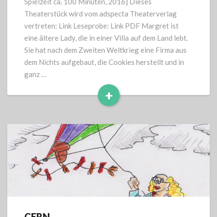
Spielzeit ca. 100 Minuten, 2016] Dieses
Theaterstück wird vom adspecta Theaterverlag
vertreten: Link Leseprobe: Link PDF Margret ist
eine ältere Lady, die in einer Villa auf dem Land lebt.
Sie hat nach dem Zweiten Weltkrieg eine Firma aus
dem Nichts aufgebaut, die Cookies herstellt und in
ganz …
+
Read
More
CERN
CERN