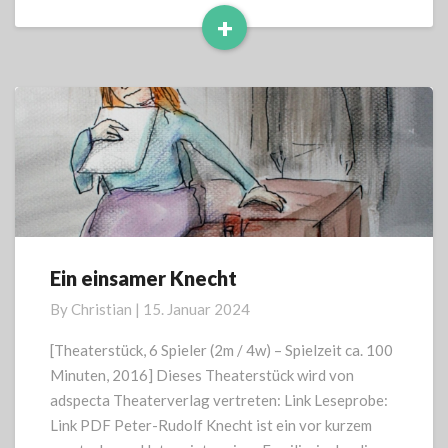
+
Read
More
Ein einsamer Knecht
Ein
einsamer
By
Christian
|
15. Januar 2024
Knecht
[Theaterstück, 6 Spieler (2m / 4w) – Spielzeit ca. 100
Minuten, 2016] Dieses Theaterstück wird von
adspecta Theaterverlag vertreten: Link Leseprobe:
Link PDF Peter-Rudolf Knecht ist ein vor kurzem