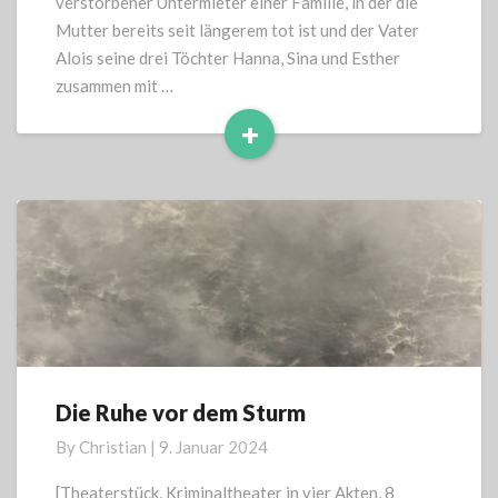
verstorbener Untermieter einer Familie, in der die
Mutter bereits seit längerem tot ist und der Vater
Alois seine drei Töchter Hanna, Sina und Esther
zusammen mit …
+
Read
More
Die Ruhe vor dem Sturm
Die
Ruhe
By
Christian
|
9. Januar 2024
vor
dem
[Theaterstück, Kriminaltheater in vier Akten, 8