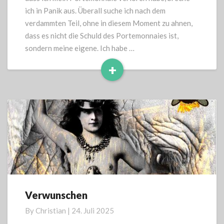
ich in Panik aus. Überall suche ich nach dem
verdammten Teil, ohne in diesem Moment zu ahnen,
dass es nicht die Schuld des Portemonnaies ist,
sondern meine eigene. Ich habe …
+
Read
More
Verwunschen
Verwunschen
By
Christian
|
24. Juli 2025