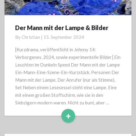
Der Mann mit der Lampe & Bilder
Der
Mann
By
Christian
|
15. September 2024
mit
der
[Kurzdrama, veröffentlicht in Johnny 14:
Lampe
Verborgenes. 2024, sowie experimentelle Bilder] Ein
&
Leuchten im Dunkeln Speed Der Mann mit der Lampe
Bilder
Ein-Mann-Eine-Szene-Ein-Kurzstück. Personen Der
Mann mit der Lampe. Der Anrufer (nur als Stimme).
Set Neben einem Lesesessel steht eine Lampe. Eine
mit einem großen Stoffschirm, wie sie in den
Siebzigern modern waren. Nicht zu bunt, aber …
+
Read
More