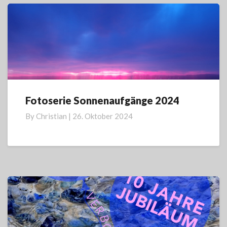
Fotoserie Sonnenaufgänge 2024
Fotoserie
Sonnenaufgänge
By
Christian
|
26. Oktober 2024
2024