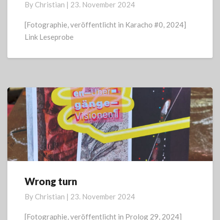
By
Christian
|
23. November 2024
[Fotographie, veröffentlicht in Karacho #0, 2024]
Link Leseprobe
Wrong turn
Wrong
turn
By
Christian
|
23. November 2024
[Fotographie, veröffentlicht in Prolog 29, 2024]