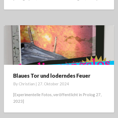
Blaues Tor und loderndes Feuer
Blaues
Tor
By
Christian
|
27. Oktober 2024
und
loderndes
[Experimentelle Fotos, veröffentlicht in Prolog 27,
Feuer
2023]