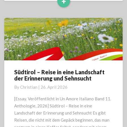
+
beste
Read
ist
More
Südtirol – Reise in eine Landschaft
Südtirol
der Erinnerung und Sehnsucht
–
Reise
By
Christian
|
26. April 2026
in
eine
[Essay. Veröffentlicht in Un Amore Italiano Band 11.
Landschaft
Anthologie, 2026] Südtirol – Reise in eine
der
Landschaft der Erinnerung und Sehnsucht Es gibt
Erinnerung
Reisen, die nicht mit dem Gepäck beginnen, das man
und