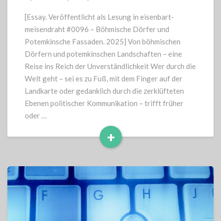
Landschaften
–
[Essay. Veröffentlicht als Lesung in eisenbart-
eine
meisendraht #0096 – Böhmische Dörfer und
Reise
Potemkinsche Fassaden. 2025] Von böhmischen
ins
Dörfern und potemkinschen Landschaften – eine
Reich
Reise ins Reich der Unverständlichkeit Wer durch die
der
Unverständlichkeit
Welt geht – sei es zu Fuß, mit dem Finger auf der
Landkarte oder gedanklich durch die zerklüfteten
Ebenen politischer Kommunikation – trifft früher
oder …
+
Read
More