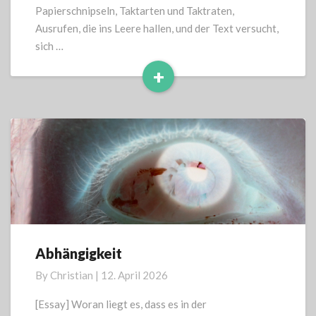
Papierschnipseln, Taktarten und Taktraten,
Ausrufen, die ins Leere hallen, und der Text versucht,
sich …
+
Read
More
Abhängigkeit
Abhängigkeit
By
Christian
|
12. April 2026
[Essay] Woran liegt es, dass es in der