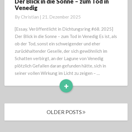
Der Blick in die Sonne – zum Tod in
Der
Venedig
Blick
in
By
Christian
|
21. Dezember 2025
die
Sonne
[Essay. Veröffentlicht in Dichtungsring #68. 2025]
–
Der Blick in die Sonne – zum Tod in Venedig Es ist, als
zum
ob der Tod, sonst ein schweigender und eher
Tod
zurückhaltender Geselle, der sich gewöhnlich im
in
Schatten verbirgt, an der Lagune von Venedig
Venedig
plötzlich Gefallen daran gefunden hätte, sich in
seiner vollen Wirkung im Licht zu zeigen – …
+
Read
More
Posts
OLDER POSTS
navigation