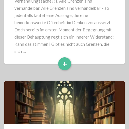
Verhandlungssache?! I. Alle Grenzen sind
verhandelbar. Alle Grenzen sind verhandelbar – so
jedenfalls lautet eine Aussage, die eine
bemerkenswerte Offenheit im Denken voraussetzt.
Doch bereits im ersten Moment der Begegnung mit
dieser Behauptung regt sich ein innerer Widerstand:
Kann das stimmen? Gibt es nicht auch Grenzen, die
sich …
+
Read
More