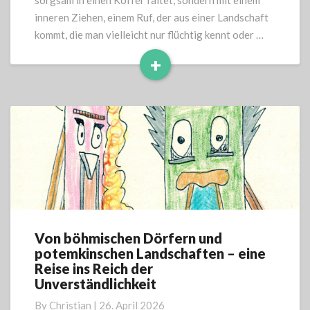
sorgsam in einen Koffer faltet, sondern mit einem
Sehnsucht
inneren Ziehen, einem Ruf, der aus einer Landschaft
kommt, die man vielleicht nur flüchtig kennt oder …
+
Read
More
Von böhmischen Dörfern und
Von
potemkinschen Landschaften – eine
böhmischen
Reise ins Reich der
Dörfern
Unverständlichkeit
und
potemkinschen
By
Christian
|
26. April 2026