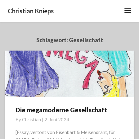
Christian Knieps
Toggl
Navig
Schlagwort:
Gesellschaft
Die megamoderne Gesellschaft
Die
megamoderne
By
Christian
|
2. Juni 2024
Gesellschaft
[Essay, vertont von Eisenbart & Meisendraht, für