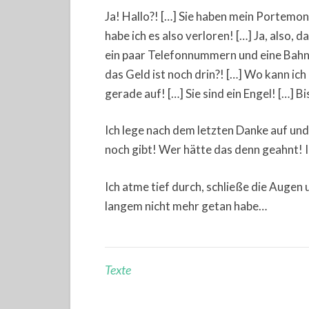
Ja! Hallo?! […] Sie haben mein Portemo
habe ich es also verloren! […] Ja, also, 
ein paar Telefonnummern und eine Bahnk
das Geld ist noch drin?! […] Wo kann ic
gerade auf! […] Sie sind ein Engel! […] 
Ich lege nach dem letzten Danke auf un
noch gibt! Wer hätte das denn geahnt! Ic
Ich atme tief durch, schließe die Augen u
langem nicht mehr getan habe…
Texte