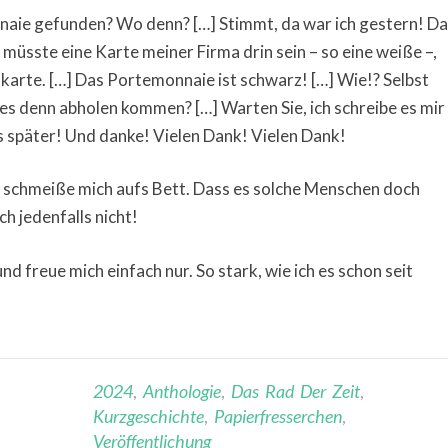
nnaie gefunden? Wo denn? […] Stimmt, da war ich gestern! Da
da müsste eine Karte meiner Firma drin sein – so eine weiße –,
arte. […] Das Portemonnaie ist schwarz! […] Wie!? Selbst
h es denn abholen kommen? […] Warten Sie, ich schreibe es mir
Bis später! Und danke! Vielen Dank! Vielen Dank!
d schmeiße mich aufs Bett. Dass es solche Menschen doch
h jedenfalls nicht!
nd freue mich einfach nur. So stark, wie ich es schon seit
2024
,
Anthologie
,
Das Rad Der Zeit
,
Kurzgeschichte
,
Papierfresserchen
,
Veröffentlichung