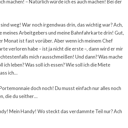
auch machen! – Natürlich würde ich es auch machen! Bei der
sind weg! War noch irgendwas drin, das wichtig war? Ach,
te meines Arbeitgebers und meine Bahnfahrkarte drin! Gut,
der Monat ist fast vorüber. Aber wenn ich meinem Chef
te verloren habe – ist ja nicht die erste –, dann wird er mir
lechtestenfalls mich rausschmeißen! Und dann? Was mache
l ich leben? Was soll ich essen? Wie soll ich die Miete
dass ich…
s Portemonnaie doch noch! Du musst einfach nur alles noch
, die du seither…
andy! Mein Handy! Wo steckt das verdammte Teil nur? Ach