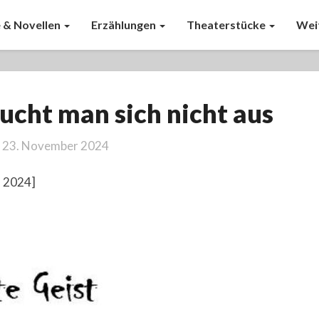
 & Novellen
Erzählungen
Theaterstücke
Wei
Geschwister
ucht man sich nicht aus
sucht
man
23. November 2024
sich
nicht
, 2024]
aus