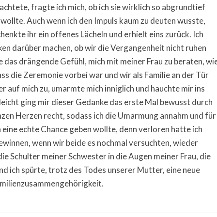
chtete, fragte ich mich, ob ich sie wirklich so abgrundtief
en wollte. Auch wenn ich den Impuls kaum zu deuten wusste,
henkte ihr ein offenes Lächeln und erhielt eins zurück. Ich
anken darüber machen, ob wir die Vergangenheit nicht ruhen
e das drängende Gefühl, mich mit meiner Frau zu beraten, wi
ss die Zeremonie vorbei war und wir als Familie an der Tür
 auf mich zu, umarmte mich inniglich und hauchte mir ins
elleicht ging mir dieser Gedanke das erste Mal bewusst durch
anzen Herzen recht, sodass ich die Umarmung annahm und für
 eine echte Chance geben wollte, denn verloren hatte ich
 gewinnen, wenn wir beide es nochmal versuchten, wieder
die Schulter meiner Schwester in die Augen meiner Frau, die
und ich spürte, trotz des Todes unserer Mutter, eine neue
 Familienzusammengehörigkeit.