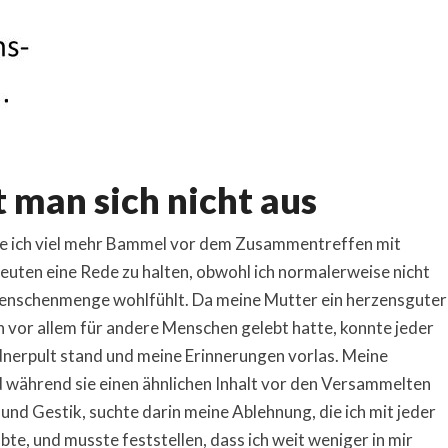
 man sich nicht aus
te ich viel mehr Bammel vor dem Zusammentreffen mit
Leuten eine Rede zu halten, obwohl ich normalerweise nicht
 Menschenmenge wohlfühlt. Da meine Mutter ein herzensguter
 vor allem für andere Menschen gelebt hatte, konnte jeder
ednerpult stand und meine Erinnerungen vorlas. Meine
d während sie einen ähnlichen Inhalt vor den Versammelten
und Gestik, suchte darin meine Ablehnung, die ich mit jeder
te, und musste feststellen, dass ich weit weniger in mir