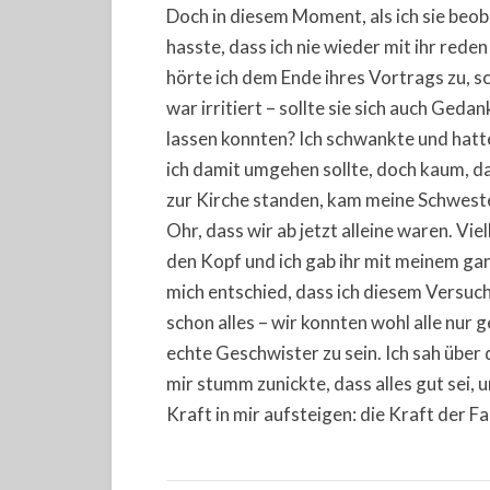
Doch in diesem Moment, als ich sie beoba
hasste, dass ich nie wieder mit ihr red
hörte ich dem Ende ihres Vortrags zu, sc
war irritiert – sollte sie sich auch Ged
lassen konnten? Ich schwankte und hatt
ich damit umgehen sollte, doch kaum, da
zur Kirche standen, kam meine Schwester
Ohr, dass wir ab jetzt alleine waren. Vi
den Kopf und ich gab ihr mit meinem g
mich entschied, dass ich diesem Versuch
schon alles – wir konnten wohl alle nur
echte Geschwister zu sein. Ich sah über 
mir stumm zunickte, dass alles gut sei, 
Kraft in mir aufsteigen: die Kraft der