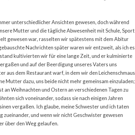
mmer unterschiedlicher Ansichten gewesen, doch während
unsere Mutter und die tägliche Abwesenheit mit Schule, Sport
lt gewesen war, rasselten wir spätestens mit dem Abitur
ebauschte Nachrichten später waren wir entzweit, als ich es
tand kultivierten wir für eine lange Zeit, und er kulminierte
vergaßen und auf der Beerdigung unseres Vaters uns
tter aus dem Restaurant warf, in dem wir den Leichenschmaus
ine Mutter dazu, uns beide nicht mehr gemeinsam einzuladen;
elbst an Weihnachten und Ostern an verschiedenen Tagen zu
nten sich voneinander, sodass sie nach einigen Jahren
inen vergaßen. Ich glaube, meine Schwester und ich taten
ng zueinander, und wenn wir nicht Geschwister gewesen
der über den Weg gelaufen.