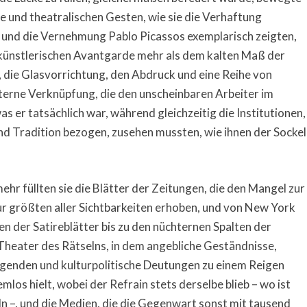
 und theatralischen Gesten, wie sie die Verhaftung
 und die Vernehmung Pablo Picassos exempla­risch zeigten,
 künstlerischen Avantgarde mehr als dem kalten Maß der
die Glasvorrichtung, den Abdruck und eine Reihe von
terne Verknüpfung, die den unscheinbaren Arbeiter im
was er tatsächlich war, während gleichzeitig die Institutionen,
nd Tradition bezogen, zusehen mussten, wie ihnen der Sockel
mehr füllten sie die Blätter der Zeitungen, die den Mangel zur
 größten aller Sichtbarkeiten erhoben, und von New York
en der Satireblätter bis zu den nüchternen Spalten der
Theater des Rätselns, in dem angebliche Geständnisse,
genden und kulturpolitische Deutungen zu einem Reigen
mlos hielt, wobei der Refrain stets derselbe blieb – wo ist
eln –, und die Medien, die die Gegenwart sonst mit tausend