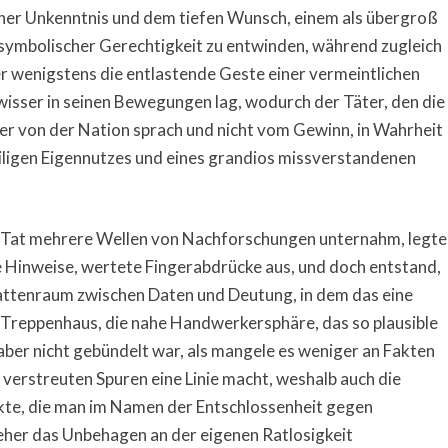
cher Unkenntnis und dem tiefen Wunsch, einem als übergroß
symbolischer Gerechtigkeit zu entwinden, während zugleich
r wenigstens die entlastende Geste einer vermeintlichen
isser in seinen Bewegungen lag, wodurch der Täter, den die
l er von der Nation sprach und nicht vom Gewinn, in Wahrheit
eiligen Eigennutzes und eines grandios missverstandenen
er Tat mehrere Wellen von Nachforschungen unternahm, legte
e Hinweise, wertete Fingerabdrücke aus, und doch entstand,
hattenraum zwischen Daten und Deutung, in dem das eine
 Treppenhaus, die nahe Handwerkersphäre, das so plausible
aber nicht gebündelt war, als mangele es weniger an Fakten
 verstreuten Spuren eine Linie macht, weshalb auch die
kte, die man im Namen der Entschlossenheit gegen
eher das Unbehagen an der eigenen Ratlosigkeit