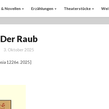
 & Novellen
Erzählungen
Theaterstücke
Wei
Der
Der Raub
Raub
3. Oktober 2025
asia 1226e. 2025]