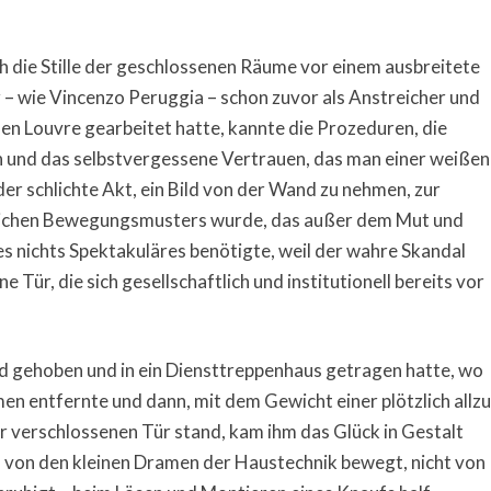
ch die Stille der geschlossenen Räume vor einem ausbreitete
 – wie Vincenzo Peruggia – schon zuvor als Anstreicher und
en Louvre gearbeitet hatte, kannte die Prozeduren, die
 und das selbstvergessene Vertrauen, das man einer weißen
r schlichte Akt, ein Bild von der Wand zu nehmen, zur
glichen Bewegungsmusters wurde, das außer dem Mut und
s nichts Spektakuläres benötigte, weil der wahre Skandal
e Tür, die sich gesellschaftlich und institutionell bereits vor
 gehoben und in ein Diensttreppenhaus getragen hatte, wo
en entfernte und dann, mit dem Gewicht einer plötzlich allzu
er verschlossenen Tür stand, kam ihm das Glück in Gestalt
 – von den kleinen Dramen der Haustechnik bewegt, nicht von