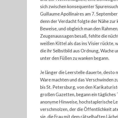
sich zwischen konsequenter Spurensuche
Guillaume Apollinaires am 7. September
denn der Verdacht folgte der Nähe zur
Beweise, und obgleich man den Rahmen, 
Zeugenaussagen besaß, fehlte die nüch
weißen Kittel als das ins Visier rückte, 
die ihr Selbstbild aus Ordnung, Wache u
unter den Füßen zu wanken begann.
Je länger die Leerstelle dauerte, desto 
Ware machten und das Verschwinden zur
bis St. Petersburg, von den Karikaturist
großen Gazetten, begann ein tägliches 
anonyme Hinweise, hochstaplerische Le
verschmolzen, der die Öffentlichkeit ate
sie, die Frau mit dem rätselhaften Läch