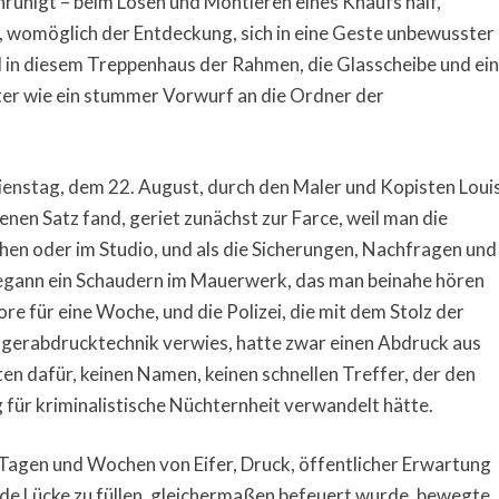
uhigt – beim Lösen und Montieren eines Knaufs half,
t, womöglich der Entdeckung, sich in eine Geste unbewusster
in diesem Treppenhaus der Rahmen, die Glasscheibe und ein
er wie ein stummer Vorwurf an die Ordner der
Dienstag, dem 22. August, durch den Maler und Kopisten Loui
en Satz fand, geriet zunächst zur Farce, weil man die
ehen oder im Studio, und als die Sicherungen, Nachfragen und
begann ein Schaudern im Mauerwerk, das man beinahe hören
re für eine Woche, und die Polizei, die mit dem Stolz der
gerabdrucktechnik verwies, hatte zwar einen Abdruck aus
n dafür, keinen Namen, keinen schnellen Treffer, der den
 für kriminalistische Nüchternheit verwandelt hätte.
n Tagen und Wochen von Eifer, Druck, öffentlicher Erwartung
de Lücke zu füllen, gleichermaßen befeuert wurde, bewegte