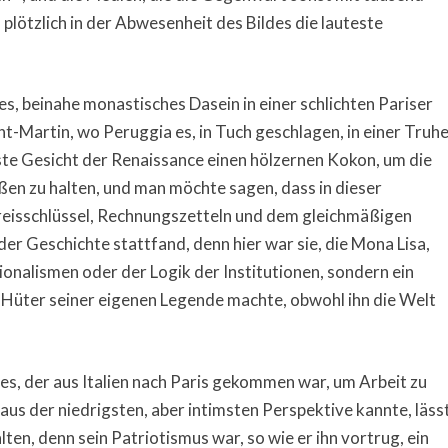
plötzlich in der Abwesenheit des Bildes die lauteste
es, beinahe monastisches Dasein in einer schlichten Pariser
Martin, wo Peruggia es, in Tuch geschlagen, in einer Truh
te Gesicht der Renaissance einen hölzernen Kokon, um die
ßen zu halten, und man möchte sagen, dass in dieser
reisschlüssel, Rechnungszetteln und dem gleichmäßigen
er Geschichte stattfand, denn hier war sie, die Mona Lisa,
onalismen oder der Logik der Institutionen, sondern ein
Hüter seiner eigenen Legende machte, obwohl ihn die Welt
s, der aus Italien nach Paris gekommen war, um Arbeit zu
us der niedrigsten, aber intimsten Perspektive kannte, läss
lten, denn sein Patriotismus war, so wie er ihn vortrug, ein