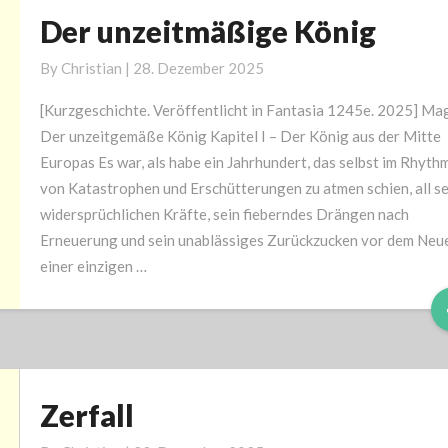
Der unzeitmäßige König
Der
unzeitmäßige
By
Christian
|
28. Dezember 2025
König
[Kurzgeschichte. Veröffentlicht in Fantasia 1245e. 2025] Ma
Der unzeitgemäße König Kapitel I – Der König aus der Mitte
Europas Es war, als habe ein Jahrhundert, das selbst im Rhyth
von Katastrophen und Erschütterungen zu atmen schien, all s
widersprüchlichen Kräfte, sein fieberndes Drängen nach
Erneuerung und sein unablässiges Zurückzucken vor dem Neue
einer einzigen …
Zerfall
Zerfall