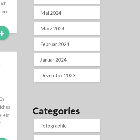
sich
ndern
Mai 2024
März 2024
Read
+
More
Februar 2024
Januar 2024
r
Dezember 2023
Es
iches
Categories
, ein
n
Fotographie