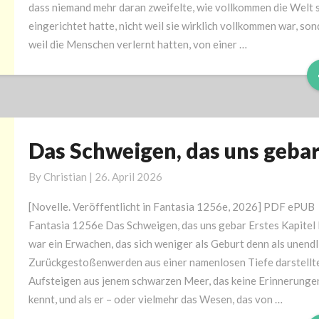
dass niemand mehr daran zweifelte, wie vollkommen die Welt 
eingerichtet hatte, nicht weil sie wirklich vollkommen war, so
weil die Menschen verlernt hatten, von einer …
Das Schweigen, das uns geba
Das
Schweigen,
By
Christian
|
26. April 2026
das
uns
[Novelle. Veröffentlicht in Fantasia 1256e, 2026] PDF ePUB
gebar
Fantasia 1256e Das Schweigen, das uns gebar Erstes Kapitel 
war ein Erwachen, das sich weniger als Geburt denn als unendl
Zurückgestoßenwerden aus einer namenlosen Tiefe darstellte
Aufsteigen aus jenem schwarzen Meer, das keine Erinnerunge
kennt, und als er – oder vielmehr das Wesen, das von …