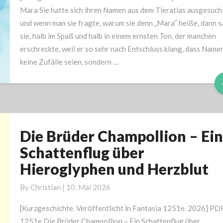
Mara Sie hatte sich ihren Namen aus dem Tieratlas ausgesucht
und wenn man sie fragte, warum sie denn „Mara“ heiße, dann 
sie, halb im Spaß und halb in einem ernsten Ton, der manchen
erschreckte, weil er so sehr nach Entschluss klang, dass Name
keine Zufälle seien, sondern …
Die Brüder Champollion – Ein
Die
Brüder
Schattenflug über
Champollion
Hieroglyphen und Herzblut
–
Ein
By
Christian
|
10. Mai 2026
Schattenflug
über
[Kurzgeschichte. Veröffentlicht in Fantasia 1251e. 2026] PD
Hieroglyphen
1251e Die Brüder Champollion – Ein Schattenflug über