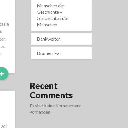
Menschen der
Geschichte –
Geschichten der
tasia
Menschen
nd
Denkwelten
ten
rze
Dramen I-VI
ht
Read
+
More
Recent
Comments
Es sind keine Kommentare
vorhanden.
026]