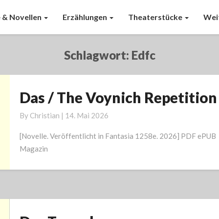
 & Novellen
Erzählungen
Theaterstücke
Wei
Schlagwort:
Edfc
Das / The Voynich Repetition
Das
/
By
Christian
|
14. Mai 2026
The
Voynich
[Novelle. Veröffentlicht in Fantasia 1258e. 2026] PDF ePUB
Repetition
Magazin