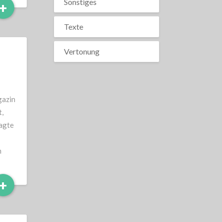
Sonstiges
Read
+
More
Texte
Vertonung
gazin
,
sagte
n
Read
+
More