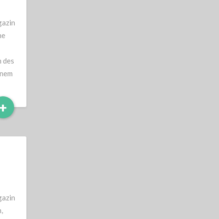
gazin
ne
h des
enem
Read
+
More
gazin
,