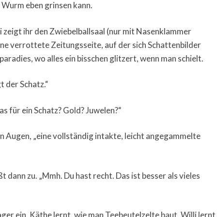
in Wurm eben grinsen kann.
 zeigt ihr den Zwiebelballsaal (nur mit Nasenklammer
e verrottete Zeitungsseite, auf der sich Schattenbilder
aradies, wo alles ein bisschen glitzert, wenn man schielt.
gt der Schatz.“
as für ein Schatz? Gold? Juwelen?“
en Augen, „eine vollständig intakte, leicht angegammelte
t dann zu. „Mmh. Du hast recht. Das ist besser als vieles
ger ein. Käthe lernt, wie man Teebeutelzelte baut. Willi lernt