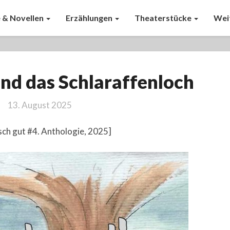
 & Novellen
Erzählungen
Theaterstücke
Wei
Willi
nd das Schlaraffenloch
Wurm
und
13. August 2025
das
Schlaraffenloch
isch gut #4. Anthologie, 2025]