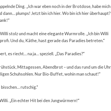
appelnde Ding. „Ich war eben noch in der Brotdose, habe mich
dann… plumps! Jetzt bin ich hier. Wo bin ich hier überhaupt?
ank!“
illi stolz und macht eine elegante Wurmrolle. „Ich bin Willi
ofi. Und du, Käthe, hast gerade das Paradies betreten.“
ert, es riecht… na ja… speziell. „Das Paradies?“
s: Frühstück, Mittagessen, Abendbrot – und das rund um die Uhr
kligen Schuhsohlen. Nur Bio-Buffet, wohin man schaut!“
 bisschen… rutschig.“
 Willi. „Ein echter Hit bei den Jungwürmern!“