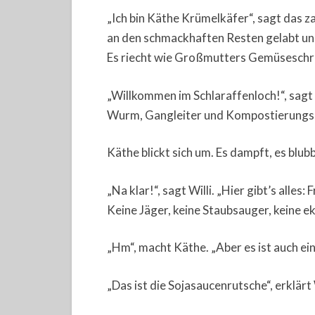
„Ich bin Käthe Krümelkäfer“, sagt das z
an den schmackhaften Resten gelabt und 
Es riecht wie Großmutters Gemüseschr
„Willkommen im Schlaraffenloch!“, sagt W
Wurm, Gangleiter und Kompostierungspr
Käthe blickt sich um. Es dampft, es blubb
„Na klar!“, sagt Willi. „Hier gibt’s alle
Keine Jäger, keine Staubsauger, keine e
„Hm“, macht Käthe. „Aber es ist auch ein
„Das ist die Sojasaucenrutsche“, erklärt