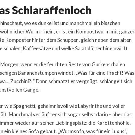
as Schlaraffenloch
hinschaut, wo es dunkel ist und manchmal ein bisschen
n gewöhnlicher Wurm – nein, er ist ein Kompostwurm mit ganzer
roße Komposter hinter dem Schuppen, gleich neben dem alten
lschalen, Kaffeesätze und welke Salatblätter hineinwirft.
en Morgen, wenn er die feuchten Reste von Gurkenschalen
tschigen Bananenstumpen windet. „Was für eine Pracht! Was
etwa… Zucchini?!“ Dann schmatzt er vergnügt, schlängelt sich
kunstvollen Gänge.
en wie Spaghetti, geheimnisvoll wie Labyrinthe und voller
lt. Manchmal verläuft er sich sogar selbst darin – aber das
 immer wieder auf seinen Lieblingsplatz: die Karottenhöhle.
rn ein kleines Sofa gebaut. „Wurmsofa, was für ein Luxus“,