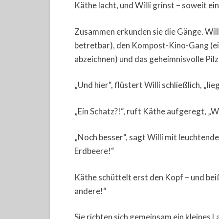
Käthe lacht, und Willi grinst – soweit e
Zusammen erkunden sie die Gänge. Willi
betretbar), den Kompost-Kino-Gang (ein
abzeichnen) und das geheimnisvolle Pilzp
„Und hier“, flüstert Willi schließlich, „lie
„Ein Schatz?!“, ruft Käthe aufgeregt, „W
„Noch besser“, sagt Willi mit leuchtend
Erdbeere!“
Käthe schüttelt erst den Kopf – und beiß
andere!“
Sie richten sich gemeinsam ein kleines La