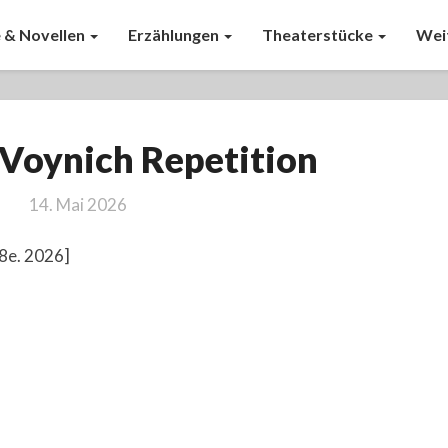
 & Novellen
Erzählungen
Theaterstücke
Wei
Das
 Voynich Repetition
/
The
14. Mai 2026
Voynich
Repetition
58e. 2026]