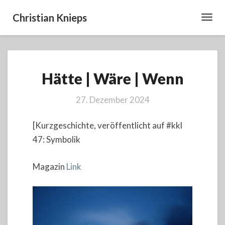
Christian Knieps
Toggl
Navig
Hätte
Hätte | Wäre | Wenn
|
Wäre
|
27. Dezember 2024
Wenn
[Kurzgeschichte, veröffentlicht auf #kkl
47: Symbolik
Magazin
Link