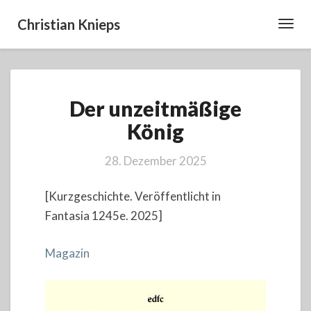
Christian Knieps
Toggl
Navig
Der
Der unzeitmäßige
unzeitmäßige
König
König
28. Dezember 2025
[Kurzgeschichte. Veröffentlicht in
Fantasia 1245e. 2025]
Magazin