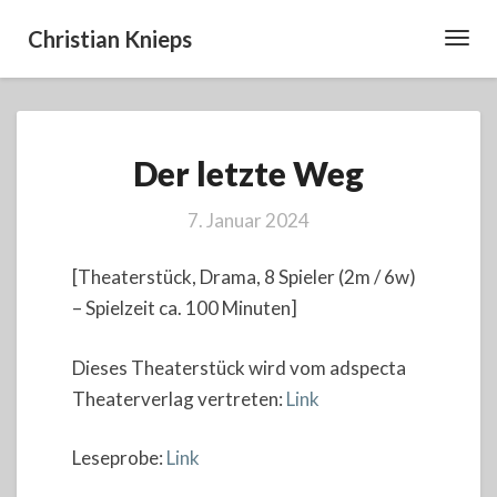
Christian Knieps
Toggl
Navig
Der
Der letzte Weg
letzte
Weg
7. Januar 2024
[Theaterstück, Drama, 8 Spieler (2m / 6w)
– Spielzeit ca. 100 Minuten]
Dieses Theaterstück wird vom adspecta
Theaterverlag vertreten:
Link
Leseprobe:
Link