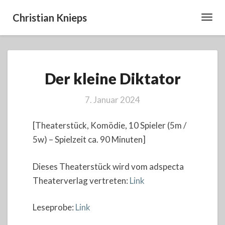
Christian Knieps
Toggl
Navig
Der
Der kleine Diktator
kleine
Diktator
7. Januar 2024
[Theaterstück, Komödie, 10 Spieler (5m /
5w) – Spielzeit ca. 90 Minuten]
Dieses Theaterstück wird vom adspecta
Theaterverlag vertreten:
Link
Leseprobe:
Link