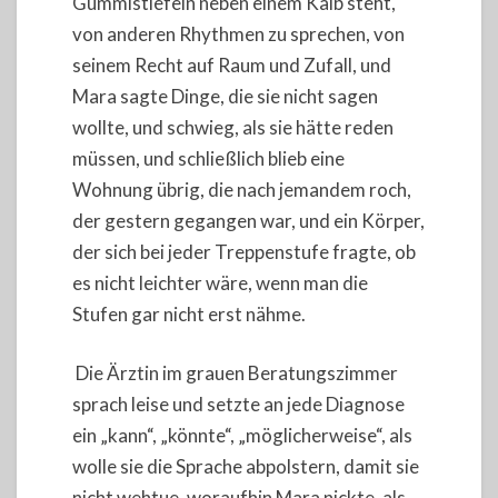
Gummistiefeln neben einem Kalb steht,
von anderen Rhythmen zu sprechen, von
seinem Recht auf Raum und Zufall, und
Mara sagte Dinge, die sie nicht sagen
wollte, und schwieg, als sie hätte reden
müssen, und schließlich blieb eine
Wohnung übrig, die nach jemandem roch,
der gestern gegangen war, und ein Körper,
der sich bei jeder Treppenstufe fragte, ob
es nicht leichter wäre, wenn man die
Stufen gar nicht erst nähme.
Die Ärztin im grauen Beratungszimmer
sprach leise und setzte an jede Diagnose
ein „kann“, „könnte“, „möglicherweise“, als
wolle sie die Sprache abpolstern, damit sie
nicht wehtue, woraufhin Mara nickte, als