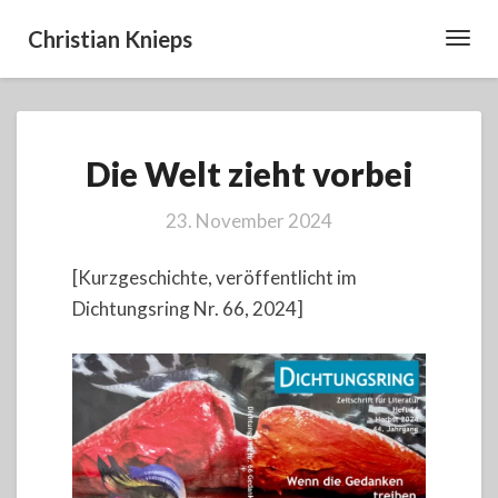
Christian Knieps
Toggl
Navig
Die
Die Welt zieht vorbei
Welt
zieht
vorbei
23. November 2024
[Kurzgeschichte, veröffentlicht im
Dichtungsring Nr. 66, 2024]