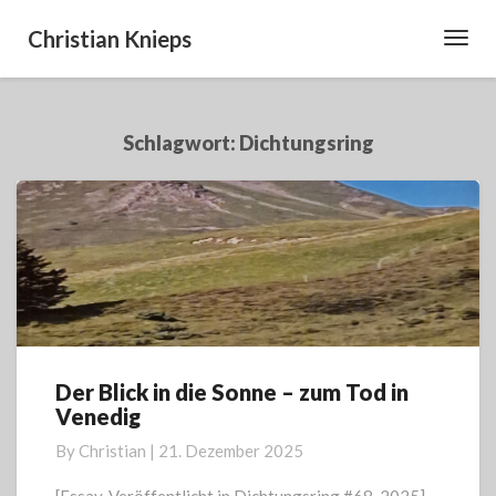
Christian Knieps
Toggl
Navig
Schlagwort:
Dichtungsring
Der Blick in die Sonne – zum Tod in
Der
Venedig
Blick
in
By
Christian
|
21. Dezember 2025
die
Sonne