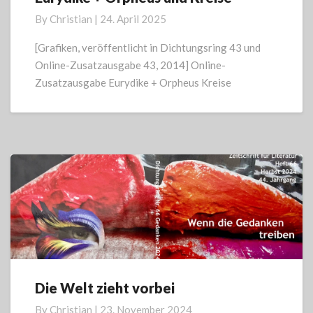
+
By
Christian
|
24. April 2025
Orpheus
und
[Grafiken, veröffentlicht in Dichtungsring 43 und
Kreise
Online-Zusatzausgabe 43, 2014] Online-
Zusatzausgabe Eurydike + Orpheus Kreise
Die Welt zieht vorbei
Die
Welt
By
Christian
|
23. November 2024