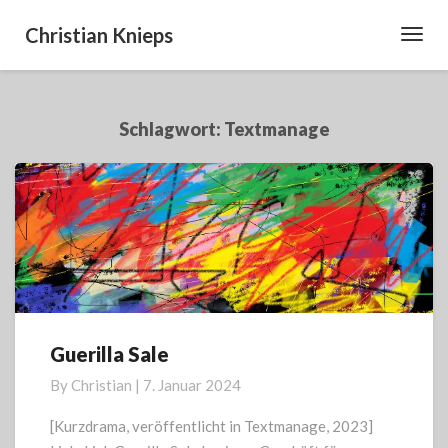
Christian Knieps
Toggl
Navig
Schlagwort:
Textmanage
Guerilla Sale
Guerilla
Sale
By
Christian
|
7. Januar 2024
[Kurzdrama, veröffentlicht in Textmanage, 2023]