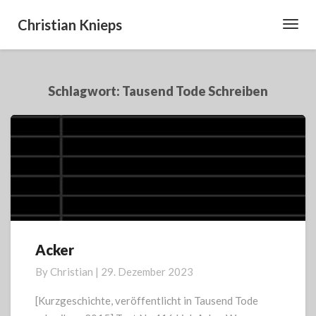
Christian Knieps
Toggl
Navig
Schlagwort:
Tausend Tode Schreiben
Acker
Acker
By
Christian
|
29. Dezember 2023
[Kurzgeschichte, veröffentlicht in Tausend Tode