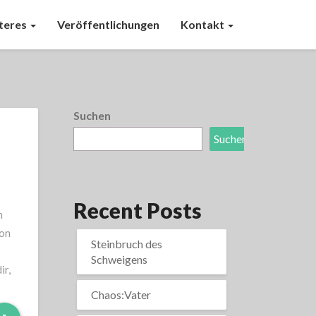
teres
Veröffentlichungen
Kontakt
Suchen
Suchen
Recent Posts
h
von
Steinbruch des
Schweigens
ir,
Chaos:Vater