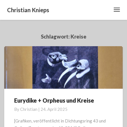
Christian Knieps
Toggl
Navig
Schlagwort:
Kreise
Eurydike + Orpheus und Kreise
Eurydike
+
By
Christian
|
24. April 2025
Orpheus
und
[Grafiken, veröffentlicht in Dichtungsring 43 und
Kreise