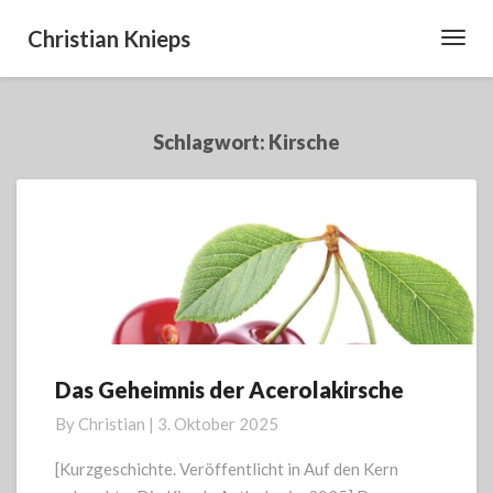
Christian Knieps
Toggl
Navig
Schlagwort:
Kirsche
Das Geheimnis der Acerolakirsche
Das
Geheimnis
By
Christian
|
3. Oktober 2025
der
Acerolakirsche
[Kurzgeschichte. Veröffentlicht in Auf den Kern