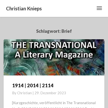
Christian Knieps
Toggl
Navig
Schlagwort:
Brief
1914 | 2014 | 2114
1914
|
By
Christian
|
29. Dezember 2023
2014
|
[Kurzgeschichte, veröffentlicht in The Transnational
2114