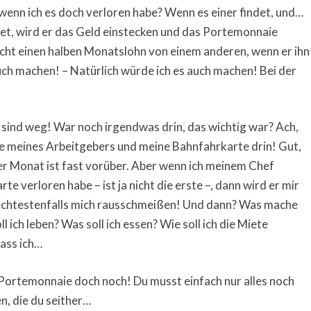
wenn ich es doch verloren habe? Wenn es einer findet, und…
et, wird er das Geld einstecken und das Portemonnaie
icht einen halben Monatslohn von einem anderen, wenn er ihn
auch machen! – Natürlich würde ich es auch machen! Bei der
sind weg! War noch irgendwas drin, das wichtig war? Ach,
te meines Arbeitgebers und meine Bahnfahrkarte drin! Gut,
der Monat ist fast vorüber. Aber wenn ich meinem Chef
te verloren habe – ist ja nicht die erste –, dann wird er mir
lechtestenfalls mich rausschmeißen! Und dann? Was mache
l ich leben? Was soll ich essen? Wie soll ich die Miete
dass ich…
s Portemonnaie doch noch! Du musst einfach nur alles noch
, die du seither…