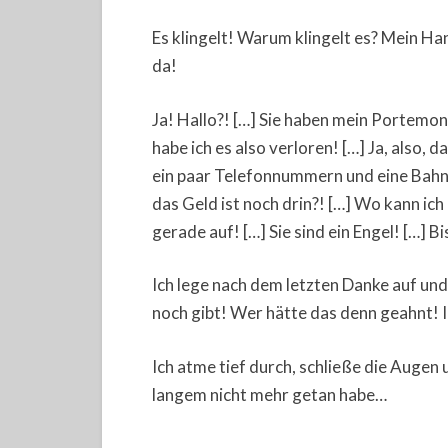
Es klingelt! Warum klingelt es? Mein H
da!
Ja! Hallo?! […] Sie haben mein Portemo
habe ich es also verloren! […] Ja, also, 
ein paar Telefonnummern und eine Bahnk
das Geld ist noch drin?! […] Wo kann ic
gerade auf! […] Sie sind ein Engel! […] 
Ich lege nach dem letzten Danke auf un
noch gibt! Wer hätte das denn geahnt! Ic
Ich atme tief durch, schließe die Augen u
langem nicht mehr getan habe…