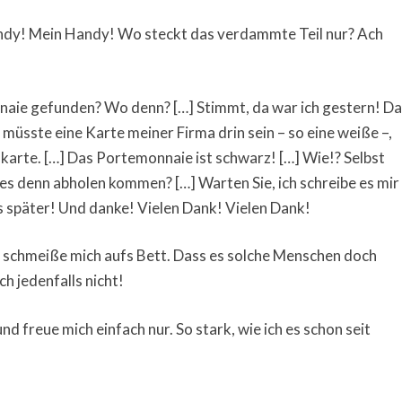
andy! Mein Handy! Wo steckt das verdammte Teil nur? Ach
nnaie gefunden? Wo denn? […] Stimmt, da war ich gestern! Da
da müsste eine Karte meiner Firma drin sein – so eine weiße –,
arte. […] Das Portemonnaie ist schwarz! […] Wie!? Selbst
h es denn abholen kommen? […] Warten Sie, ich schreibe es mir
Bis später! Und danke! Vielen Dank! Vielen Dank!
d schmeiße mich aufs Bett. Dass es solche Menschen doch
h jedenfalls nicht!
nd freue mich einfach nur. So stark, wie ich es schon seit