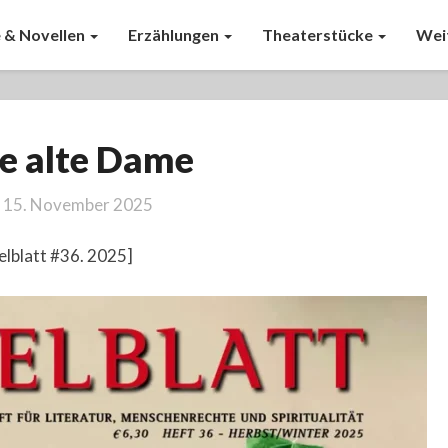
 & Novellen
Erzählungen
Theaterstücke
Wei
Die
e alte Dame
alte
Dame
15. November 2025
elblatt #36. 2025]