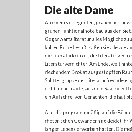
Die alte Dame
An einem verregneten, grauen und unwir
grünen Funktionalhotelbau aus den Siebz
Gegenwartsliteratur alles Mögliche zu 
kalten Ruine besaß, saßen sie alle wie 
die Literaturkritiker, die Literaturvertre
Literaturvernichter. Am Ende, weit hin
riechendem Brokat ausgestopften Raum,
Splittergruppe der Literaturfreunde eing
nicht mehr traute, aus dem Saal zu entf
ein Aufschrei von Gerächten, die laut b
Alle, die programmmäßig auf die Bühne 
rhetorischen Gewändern gekleidet ihr Wi
langen Lebens erworben hatten. Die meis