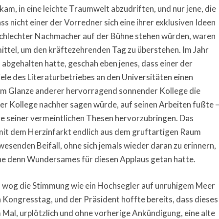
am, in eine leichte Traumwelt abzudriften, und nur jene, die
 nicht einer der Vorredner sich eine ihrer exklusiven Ideen
 schlechter Nachmacher auf der Bühne stehen würden, waren
ittel, um den kräftezehrenden Tag zu überstehen. Im Jahr
 abgehalten hatte, geschah eben jenes, dass einer der
le des Literaturbetriebes an den Universitäten einen
ich im Glanze anderer hervorragend sonnender Kollege die
der Kollege nachher sagen würde, auf seinen Arbeiten fußte 
ige seiner vermeintlichen Thesen hervorzubringen. Das
mit dem Herzinfarkt endlich aus dem gruftartigen Raum
esenden Beifall, ohne sich jemals wieder daran zu erinnern,
hne denn Wundersames für diesen Applaus getan hatte.
 wog die Stimmung wie ein Hochsegler auf unruhigem Meer
ten Kongresstag, und der Präsident hoffte bereits, dass dieses
m Mal, urplötzlich und ohne vorherige Ankündigung, eine alte