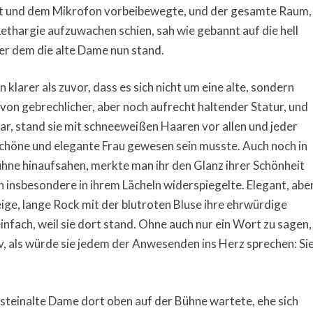
lt und dem Mikrofon vorbeibewegte, und der gesamte Raum,
ethargie aufzuwachen schien, sah wie gebannt auf die hell
er dem die alte Dame nun stand.
n klarer als zuvor, dass es sich nicht um eine alte, sondern
von gebrechlicher, aber noch aufrecht haltender Statur, und
war, stand sie mit schneeweißen Haaren vor allen und jeder
schöne und elegante Frau gewesen sein musste. Auch noch in
Bühne hinaufsahen, merkte man ihr den Glanz ihrer Schönheit
ch insbesondere in ihrem Lächeln widerspiegelte. Elegant, abe
ige, lange Rock mit der blutroten Bluse ihre ehrwürdige
fach, weil sie dort stand. Ohne auch nur ein Wort zu sagen,
tiv, als würde sie jedem der Anwesenden ins Herz sprechen: Si
e steinalte Dame dort oben auf der Bühne wartete, ehe sich