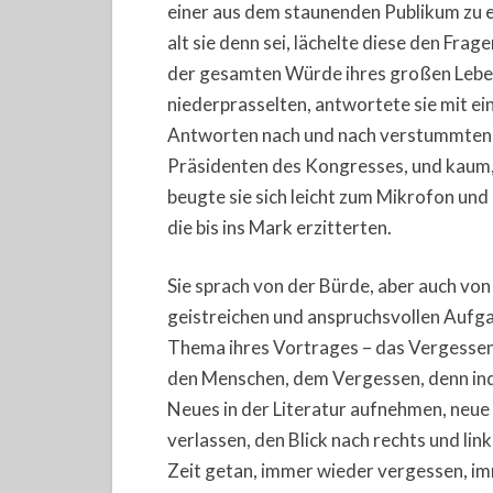
einer aus dem staunenden Publikum zu ei
alt sie denn sei, lächelte diese den Fr
der gesamten Würde ihres großen Lebens.
niederprasselten, antwortete sie mit e
Antworten nach und nach verstummten, 
Präsidenten des Kongresses, und kaum, 
beugte sie sich leicht zum Mikrofon un
die bis ins Mark erzitterten.
Sie sprach von der Bürde, aber auch von
geistreichen und anspruchsvollen Aufga
Thema ihres Vortrages – das Vergessen.
den Menschen, dem Vergessen, denn ind
Neues in der Literatur aufnehmen, neu
verlassen, den Blick nach rechts und lin
Zeit getan, immer wieder vergessen, im