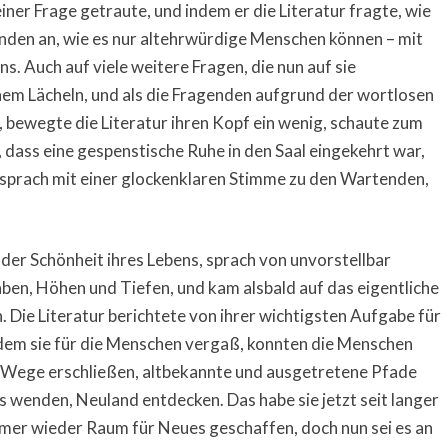
ner Frage getraute, und indem er die Literatur fragte, wie
agenden an, wie es nur altehrwürdige Menschen können – mit
 Auch auf viele weitere Fragen, die nun auf sie
inem Lächeln, und als die Fragenden aufgrund der wortlosen
bewegte die Literatur ihren Kopf ein wenig, schaute zum
dass eine gespenstische Ruhe in den Saal eingekehrt war,
d sprach mit einer glockenklaren Stimme zu den Wartenden,
 der Schönheit ihres Lebens, sprach von unvorstellbar
ben, Höhen und Tiefen, und kam alsbald auf das eigentliche
 Die Literatur berichtete von ihrer wichtigsten Aufgabe für
em sie für die Menschen vergaß, konnten die Menschen
e Wege erschließen, altbekannte und ausgetretene Pfade
ks wenden, Neuland entdecken. Das habe sie jetzt seit langer
mer wieder Raum für Neues geschaffen, doch nun sei es an