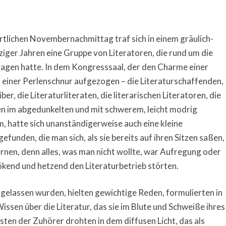
tlichen Novembernachmittag traf sich in einem gräulich-
iger Jahren eine Gruppe von Literatoren, die rund um die
sagen hatte. In dem Kongresssaal, der den Charme einer
an einer Perlenschnur aufgezogen – die Literaturschaffenden,
iber, die Literaturliteraten, die literarischen Literatoren, die
ten im abgedunkelten und mit schwerem, leicht modrig
 hatte sich unanständigerweise auch eine kleine
efunden, die man sich, als sie bereits auf ihren Sitzen saßen,
ernen, denn alles, was man nicht wollte, war Aufregung oder
lökend und hetzend den Literaturbetrieb störten.
gelassen wurden, hielten gewichtige Reden, formulierten in
ssen über die Literatur, das sie im Blute und Schweiße ihres
ten der Zuhörer drohten in dem diffusen Licht, das als