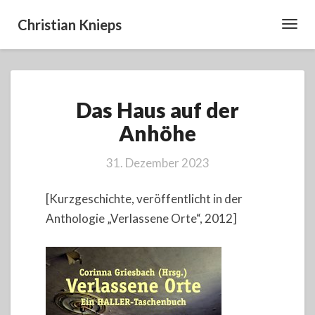
Christian Knieps
Toggl
Navig
Das
Das Haus auf der
Haus
auf
Anhöhe
der
Anhöhe
31. Dezember 2023
[Kurzgeschichte, veröffentlicht in der
Anthologie „Verlassene Orte“, 2012]