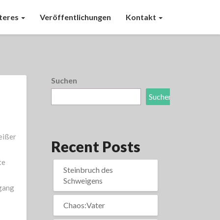
teres
Veröffentlichungen
Kontakt
Suchen
Suchen
eißer
Recent Posts
te
Steinbruch des
Schweigens
rgang
Chaos:Vater