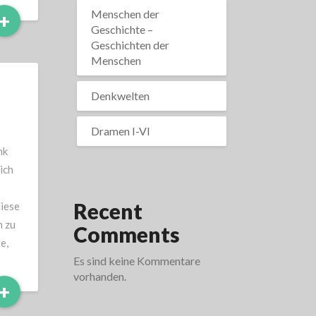
Menschen der
Read
+
Geschichte –
More
Geschichten der
Menschen
Denkwelten
Dramen I-VI
nk
ich
Recent
diese
n zu
Comments
e,
Es sind keine Kommentare
vorhanden.
Read
+
More