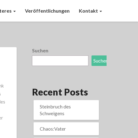
teres
Veröffentlichungen
Kontakt
Suchen
Suchen
nk
Recent Posts
s
des
Steinbruch des
Schweigens
er
Chaos:Vater