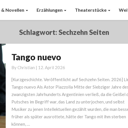
 & Novellen
Erzählungen
Theaterstücke
Wei
Schlagwort:
Sechzehn Seiten
Tango nuevo
Tango
nuevo
By
Christian
|
12. April 2026
[Kurzgeschichte. Veröffentlicht auf Sechzehn Seiten. 2026] Li
Tango nuevo Als Astor Piazzolla Mitte der Siebziger Jahre de
zwanzigsten Jahrhunderts Argentinien verließ, da die Geißel 
Putsches im Begriff war, das Land zu unterjochen, und selbst
Musiker zu jenen Intellektuellen gezählt wurden, die man bess
früher als später ausrottete, hätte der Tango mit ihm sterben
können, …