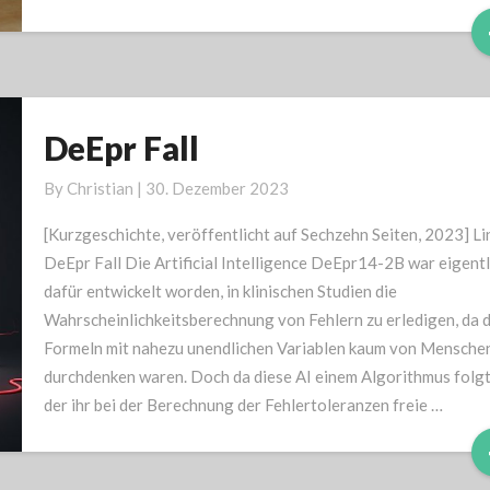
DeEpr Fall
DeEpr
Fall
By
Christian
|
30. Dezember 2023
[Kurzgeschichte, veröffentlicht auf Sechzehn Seiten, 2023] Li
DeEpr Fall Die Artificial Intelligence DeEpr14-2B war eigentl
dafür entwickelt worden, in klinischen Studien die
Wahrscheinlichkeitsberechnung von Fehlern zu erledigen, da 
Formeln mit nahezu unendlichen Variablen kaum von Mensche
durchdenken waren. Doch da diese AI einem Algorithmus folgt
der ihr bei der Berechnung der Fehlertoleranzen freie …