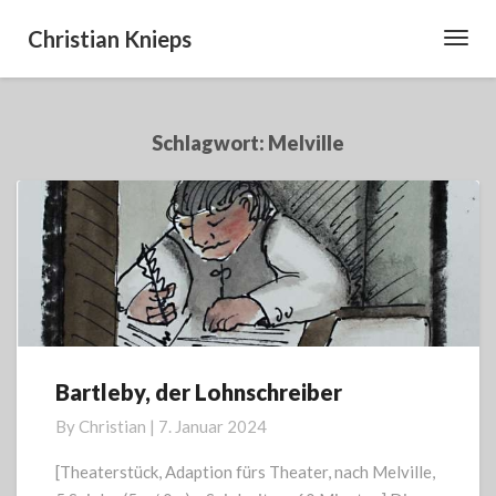
Christian Knieps
Toggl
Navig
Schlagwort:
Melville
Bartleby, der Lohnschreiber
Bartleby,
der
By
Christian
|
7. Januar 2024
Lohnschreiber
[Theaterstück, Adaption fürs Theater, nach Melville,