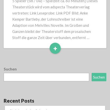
5 Spieler (5m / 0w) – Spielzeit ca. 60 Minuten] Dieses
Theaterstück wird vom adspecta Theaterverlag
vertreten: Link Leseprobe: Link PDF Bild: Anke
Kemper Bartleby, der Lohnschreiber ist eine
Adaption von Melvilles Novelle. Im Großen und
Ganzen bleibt der Theaterstoff dem prosaischen
Stoff die ganze Zeit über verbunden, entfernt …
+
Read
More
Suchen
Suchen
Recent Posts