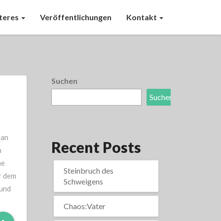
teres
Veröffentlichungen
Kontakt
Suchen
Suchen
man
Recent Posts
n
he
Steinbruch des
r dem
Schweigens
 und
Chaos:Vater