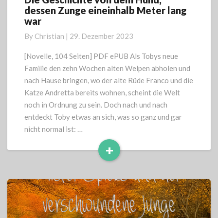
dessen Zunge eineinhalb Meter lang
Geschichte
war
von
dem
By
Christian
|
29. Dezember 2023
Hund,
dessen
[Novelle, 104 Seiten] PDF ePUB Als Tobys neue
Zunge
Familie den zehn Wochen alten Welpen abholen und
eineinhalb
nach Hause bringen, wo der alte Rüde Franco und die
Meter
Katze Andretta bereits wohnen, scheint die Welt
lang
noch in Ordnung zu sein. Doch nach und nach
war
entdeckt Toby etwas an sich, was so ganz und gar
nicht normal ist: …
+
Read
More