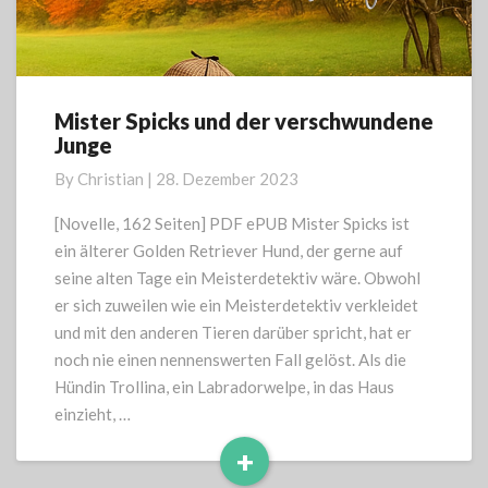
Mister Spicks und der verschwundene
Mister
Junge
Spicks
und
By
Christian
|
28. Dezember 2023
der
verschwundene
[Novelle, 162 Seiten] PDF ePUB Mister Spicks ist
Junge
ein älterer Golden Retriever Hund, der gerne auf
seine alten Tage ein Meisterdetektiv wäre. Obwohl
er sich zuweilen wie ein Meisterdetektiv verkleidet
und mit den anderen Tieren darüber spricht, hat er
noch nie einen nennenswerten Fall gelöst. Als die
Hündin Trollina, ein Labradorwelpe, in das Haus
einzieht, …
+
Read