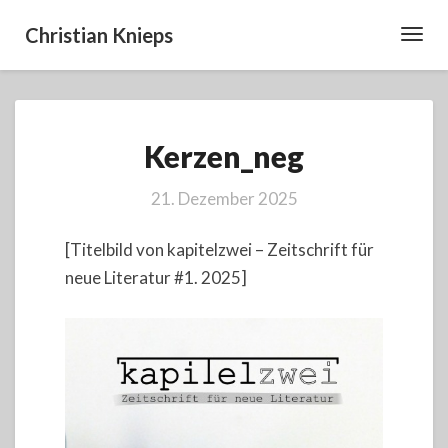
Christian Knieps
Toggl
Navig
Kerzen_neg
Kerzen_neg
21. Dezember 2025
[Titelbild von kapitelzwei – Zeitschrift für
neue Literatur #1. 2025]