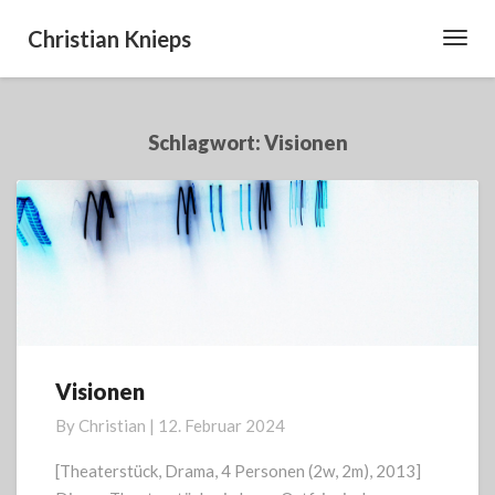
Christian Knieps
Toggl
Navig
Schlagwort:
Visionen
Visionen
Visionen
By
Christian
|
12. Februar 2024
[Theaterstück, Drama, 4 Personen (2w, 2m), 2013]