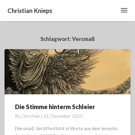
Christian Knieps
Toggl
Navig
Schlagwort:
Versmaß
Die Stimme hinterm Schleier
Die
Stimme
By
Christian
|
23. Dezember 2025
hinterm
Schleier
[Versmaß. Veröffentlicht in Worte aus dem Jenseits.