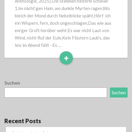
Anthologie, 2025] Die Stimmen hinterm Schleier
1.Im nächt’gen Hain, wo dunkle Myrten ragen,Wo
bleich der Mond durch Nebelblicke späht,Hört’ ich
ein Wispern, fern, doch ungeschlagen,Das wie aus
ew’ger Gruft herüber weht;Es war nicht Laut von
Wind, nicht Ruf der Eule,Kein Flüstern Laub’s, das
leis im Abend fällt –Es …
+
Read
More
Suchen
Suchen
Recent Posts