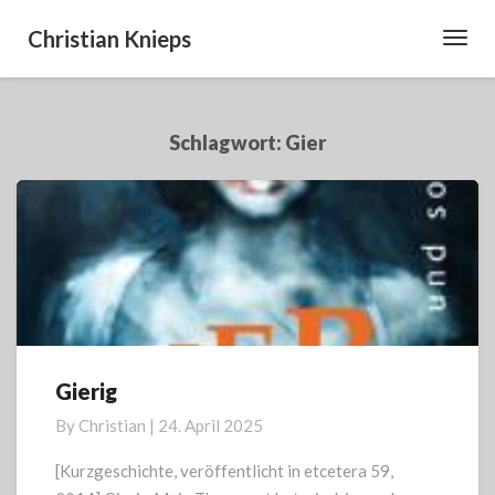
Christian Knieps
Toggl
Navig
Schlagwort:
Gier
Gierig
Gierig
By
Christian
|
24. April 2025
[Kurzgeschichte, veröffentlicht in etcetera 59,