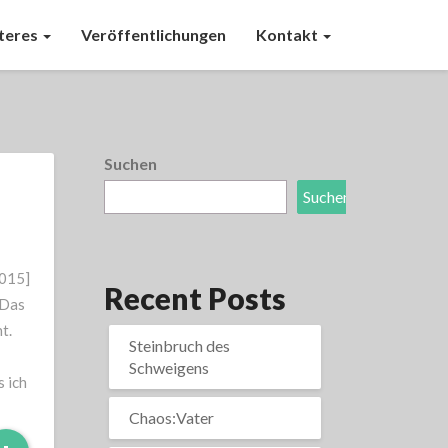
teres
Veröffentlichungen
Kontakt
Suchen
Suchen
2015]
Recent Posts
 Das
t.
Steinbruch des
Schweigens
s ich
Chaos:Vater