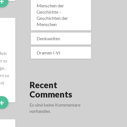
Read
+
More
Menschen der
Geschichte –
Geschichten der
Menschen
Denkwelten
Dramen I-VI
Mein
n zu
ge,
rn so
Recent
und
Comments
Read
+
Es sind keine Kommentare
More
vorhanden.