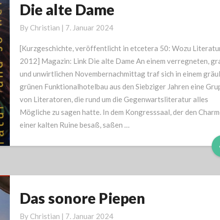
Die alte Dame
Die
alte
By
Christian
|
7. Januar 2024
Dame
[Kurzgeschichte, veröffentlicht in etcetera 50: Wozu Literatu
2012] Magazin: Link Die alte Dame An einem verregneten, gr
und unwirtlichen Novembernachmittag traf sich in einem gräul
grünen Funktionalhotelbau aus den Siebziger Jahren eine Gru
von Literatoren, die rund um die Gegenwartsliteratur alles
Mögliche zu sagen hatte. In dem Kongresssaal, der den Charm
einer kalten Ruine besaß, saßen …
Das sonore Piepen
Das
sonore
By
Christian
|
7. Januar 2024