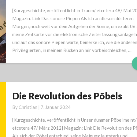
Piepen
[Kurzgeschichte, veröffentlicht in Traum/ etcetera 48/ Mai 2
Magazin: Link Das sonore Piepen Als ich an diesem düsteren
Morgen, noch weit vor dem Aufgehen der Sonne, um exakt 06
meine Zeitkarte vor die elektronische Zeiterfassungsanlage h
und auf das sonore Piepen warte, bemerke ich, wie die anderen
Privilegierten, in meinem Rücken an mir vorbeischleichen, …
Die Revolution des Pöbels
Die
Revolution
By
Christian
|
7. Januar 2024
des
Pöbels
[Kurzgeschichte, veröffentlicht in Unser dummer Pöbel meint/
etcetera 47/ März 2012] Magazin: Link ­­Die Revolution des P
Als sich der Pöbel entschied, seine Meinung lautstark und