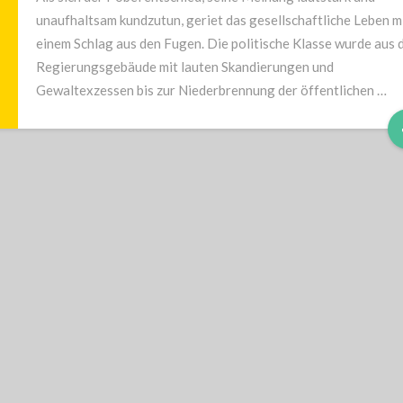
unaufhaltsam kundzutun, geriet das gesellschaftliche Leben m
einem Schlag aus den Fugen. Die politische Klasse wurde aus
Regierungsgebäude mit lauten Skandierungen und
Gewaltexzessen bis zur Niederbrennung der öffentlichen …