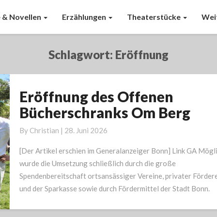
 & Novellen
Erzählungen
Theaterstücke
Wei
Schlagwort:
Eröffnung
Eröffnung des Offenen
Eröffnung
des
Bücherschranks Om Berg
Offenen
Bücherschranks
By
Christian
|
28. Juni 2026
Om
[Der Artikel erschien im Generalanzeiger Bonn] Link GA Mögl
Berg
wurde die Umsetzung schließlich durch die große
Spendenbereitschaft ortsansässiger Vereine, privater Förder
und der Sparkasse sowie durch Fördermittel der Stadt Bonn.