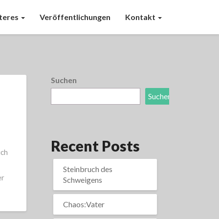
teres
Veröffentlichungen
Kontakt
Suchen
Suchen
Recent Posts
ich
Steinbruch des
er
Schweigens
Chaos:Vater