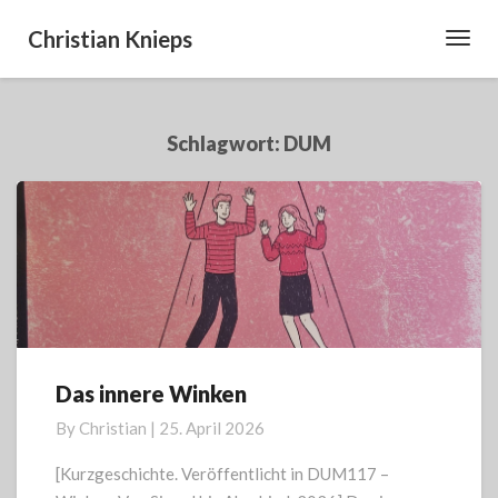
Christian Knieps
Toggl
Navig
Schlagwort:
DUM
Das innere Winken
Das
innere
By
Christian
|
25. April 2026
Winken
[Kurzgeschichte. Veröffentlicht in DUM117 –