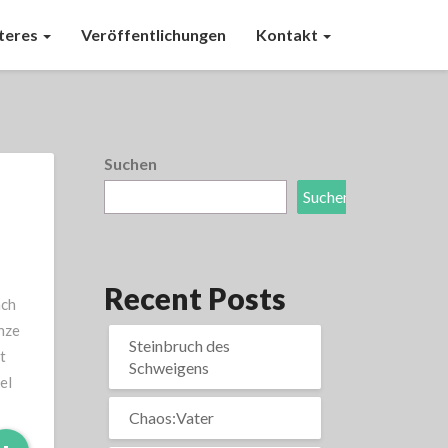
teres
Veröffentlichungen
Kontakt
Suchen
Suchen
Recent Posts
ach
nze
Steinbruch des
t
Schweigens
el
Chaos:Vater