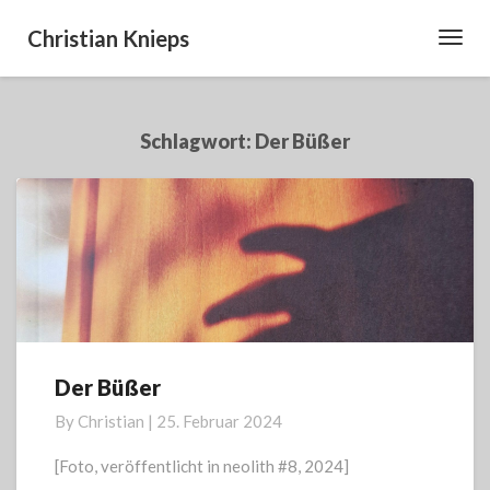
Christian Knieps
Toggl
Navig
Schlagwort:
Der Büßer
Der Büßer
Der
Büßer
By
Christian
|
25. Februar 2024
[Foto, veröffentlicht in neolith #8, 2024]