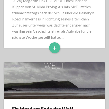
2024] Magazin: Link PDF ePUB Hoch über den
St.
Klippen von St. Kilda Prolog Als Iain McDumfries
Kilda
frühnachmittags nach der Schule über die Balnakyle
Road in Inverness in Richtung seines elterlichen
Zuhauses unterwegs war, dachte er darüber nach,
was ihm sein Geschichtslehrer als Aufgabe für die
nächste Woche gestellt hatte: …
+
Read
More
Ein Mord am Ende der Welt
Ein