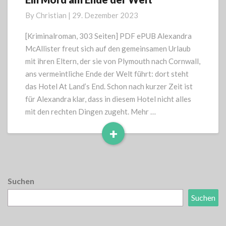
Mord
By
Christian
|
29. Dezember 2023
am
Ende
[Kriminalroman, 303 Seiten] PDF ePUB Alexandra
der
McAllister freut sich auf den gemeinsamen Urlaub
Welt
mit ihren Eltern, der sie von Plymouth nach Cornwall,
ans vermeintliche Ende der Welt führt: dort steht
das Hotel At Land’s End. Schon nach kurzer Zeit ist
für Alexandra klar, dass in diesem Hotel nicht alles
mit den rechten Dingen zugeht. Mehr …
+
Read
More
Suchen
Suchen