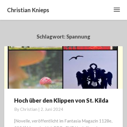
Christian Knieps
Toggl
Navig
Schlagwort:
Spannung
Hoch über den Klippen von St. Kilda
Hoch
über
By
Christian
|
2. Juni 2024
den
Klippen
[Novelle, veröffentlicht im Fantasia Magazin 1128e,
von