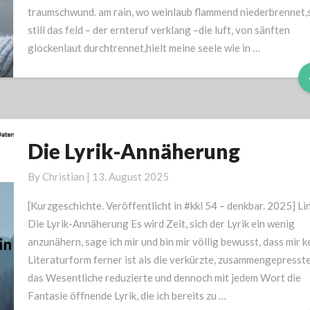
traumschwund. am rain, wo weinlaub flammend niederbrennet,
still das feld – der ernteruf verklang –die luft, von sänften
glockenlaut durchtrennet,hielt meine seele wie in …
Die Lyrik-Annäherung
Die
Lyrik-
By
Christian
|
13. August 2025
Annäherung
[Kurzgeschichte. Veröffentlicht in #kkl 54 – denkbar. 2025] Li
Die Lyrik-Annäherung Es wird Zeit, sich der Lyrik ein wenig
anzunähern, sage ich mir und bin mir völlig bewusst, dass mir k
Literaturform ferner ist als die verkürzte, zusammengepresste
das Wesentliche reduzierte und dennoch mit jedem Wort die
Fantasie öffnende Lyrik, die ich bereits zu …