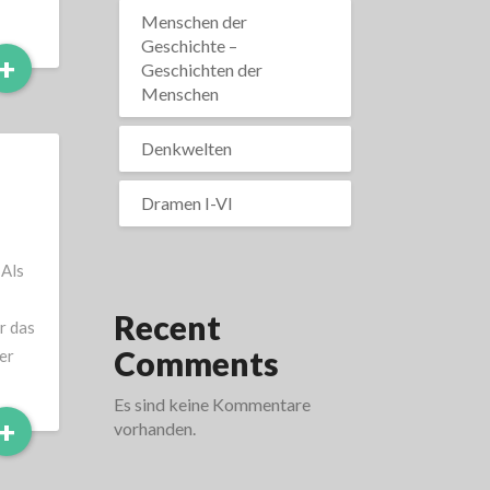
Menschen der
Geschichte –
Read
+
Geschichten der
More
Menschen
Denkwelten
Dramen I-VI
 Als
Recent
r das
Comments
er
Es sind keine Kommentare
Read
+
vorhanden.
More