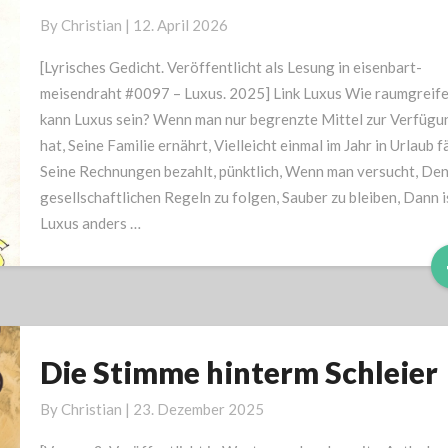
By
Christian
|
12. April 2026
[Lyrisches Gedicht. Veröffentlicht als Lesung in eisenbart-
meisendraht #0097 – Luxus. 2025] Link Luxus Wie raumgreif
kann Luxus sein? Wenn man nur begrenzte Mittel zur Verfügu
hat, Seine Familie ernährt, Vielleicht einmal im Jahr in Urlaub f
Seine Rechnungen bezahlt, pünktlich, Wenn man versucht, De
gesellschaftlichen Regeln zu folgen, Sauber zu bleiben, Dann i
Luxus anders …
Die Stimme hinterm Schleier
Die
Stimme
By
Christian
|
23. Dezember 2025
hinterm
Schleier