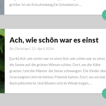
größer ist als Entscheidung,Ein Schweben,In …
Ach, wie schön war es einst
Ach,
wie
By
Christian
|
12. April 2026
schön
war
[Lyrik] Ach, wie schön war es einst Ach, wie schön war es einst,
es
die Sonne auf die grünen Wiesen schien, Dort, wo die Kühe
einst
grasten, Und die Männer die Sense schwangen, Die Kinder übe
Gras balgten Und ein kleines Picknick hatten, Dort, wo ein klar
Bach plätscherte, Und Blumen sich im Winde bogen, …