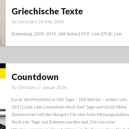
Griechische Texte
Griechische
Texte
By
Christian
|
24. Mai 2024
[Sammlung, 2009-2015, 368 Seiten] PDF: Link EPUB: Link
Countdown
Countdown
By
Christian
|
7. Januar 2024
[Lyrik. Veröffentlicht in 100 Tage – 100 Wörter – anders sein,
2015] Link: Link Countdown Noch fünf Tage und Ulrich Mühe
Demonstriert mit den Bürgern Für eine freie Meinungsäußeru
Noch vier Tage und Stimmen werden laut, Die von einer