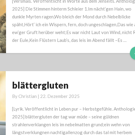
[Versmaß. Veröffentlicht in Worte aus dem Jenseits. Antholog
2025] Die Stimmen hinterm Schleier 1.Im nächt’gen Hain, wo
dunkle Myrten ragen,Wo bleich der Mond durch Nebelblicke
späht,Hört’ ich ein Wispern, fern, doch ungeschlagen,Das wie 
ew’ger Gruft herüber weht;Es war nicht Laut von Wind, nicht 
der Eule,Kein Flüstern Laub’s, das leis im Abend fällt –Es …
blättergluten
blättergluten
By
Christian
|
22. Dezember 2025
[Lyrik. Veröffentlicht in Leben pur – Herbstgefühle. Anthologi
2025] blättergluten der tag war müde – seine güldnen
strahlenverklangen leis im nebelmatten grund;ein wehn von
längstverklungnen nachtigallenzog durch das tal mit herbem