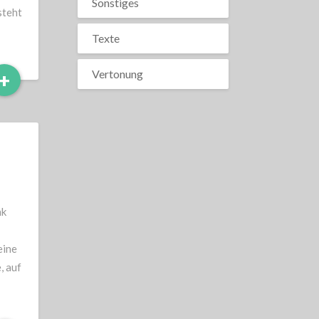
Sonstiges
steht
Texte
Read
Vertonung
+
More
nk
eine
, auf