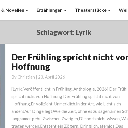
 & Novellen
Erzählungen
Theaterstücke
Wei
Schlagwort:
Lyrik
Der Frühling spricht nicht vo
Der
Frühling
Hoffnung
spricht
nicht
By
Christian
|
23. April 2026
von
[Lyrik. Veröffentlicht in Frühling. Anthologie, 2026] Der Frühl
Hoffnung
spricht nicht von Hoffnung Der Frühling spricht nicht von
Hoffnung,Er vollzieht. Unmerklich,In der Art, wie Licht sich
andersAuf Dinge legt,Wie die Zeit, ohne es zu sagen,Einen Sch
langsamer geht. Zwischen Zweigen,Die noch nicht wissen, Was
tragen werden,Entsteht ein Zögern, Dringlich, atemlos,Das