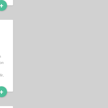
Read
+
More
h
von
ir,
Read
+
More