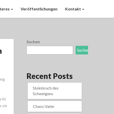
teres
Veröffentlichungen
Kontakt
Suchen
n
Suchen
Recent Posts
ing
Steinbruch des
Schweigens
ritt
 sie
Chaos:Vater